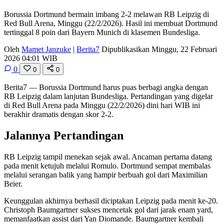
Borussia Dortmund bermain imbang 2-2 melawan RB Leipzig di
Red Bull Arena, Minggu (22/2/2026). Hasil ini membuat Dortmund
tertinggal 8 poin dari Bayern Munich di klasemen Bundesliga.
Oleh
Mamet Janzuke
|
Berita7
Dipublikasikan Minggu, 22 Februari
2026 04:01 WIB
0
0
0
Berita7
— Borussia Dortmund harus puas berbagi angka dengan
RB Leipzig dalam lanjutan Bundesliga. Pertandingan yang digelar
di Red Bull Arena pada Minggu (22/2/2026) dini hari WIB ini
berakhir dramatis dengan skor 2-2.
Jalannya Pertandingan
RB Leipzig tampil menekan sejak awal. Ancaman pertama datang
pada menit ketujuh melalui Romulo. Dortmund sempat membalas
melalui serangan balik yang hampir berbuah gol dari Maximilian
Beier.
Keunggulan akhirnya berhasil diciptakan Leipzig pada menit ke-20.
Christoph Baumgartner sukses mencetak gol dari jarak enam yard,
memanfaatkan assist dari Yan Diomande. Baumgartner kembali