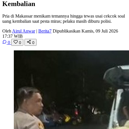
Kembalian
Pria di Makassar menikam temannya hingga tewas usai cekcok soal
uang kembalian saat pesta miras; pelaku masih diburu polisi.
Oleh
Airul Anwar
|
Berita7
Dipublikasikan Kamis, 09 Juli 2026
17:37 WIB
0
0
0