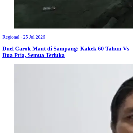
Regional
·
25 Jul 2026
Duel Carok Maut di Sampang: Kakek 60 Tahun Vs
Dua Pria, Semua Terluka