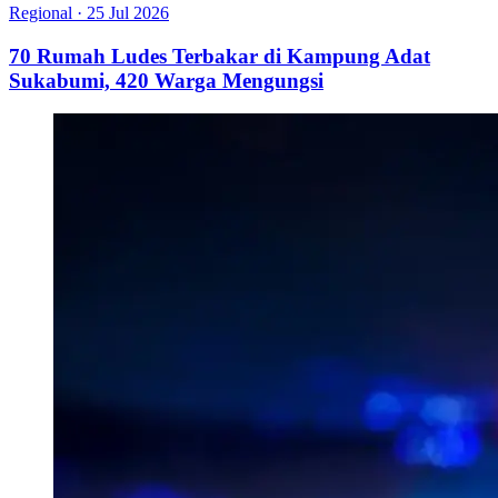
Regional
·
25 Jul 2026
70 Rumah Ludes Terbakar di Kampung Adat
Sukabumi, 420 Warga Mengungsi