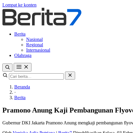
Lompat ke konten
Berita
Nasional
Regional
Internasional
Olahraga
Beranda
·
Berita
Pramono Anung Kaji Pembangunan Flyove
Gubernur DKI Jakarta Pramono Anung mengkaji pembangunan flyover d
Oleh
Venicka Arlia Putriana
|
Berita7
Dipublikasikan Selasa, 03 Feb