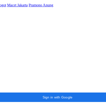
ogot
Macet Jakarta
Pramono Anung
Sign in with Google