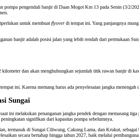
n pompa pengendali banjir di Daan Mogot Km 13 pada Senin (3/2/202
nen.
iperlukan untuk membuat
flyover
di tempat ini. Yang panjangnya mungk
anan banjir adalah posisi jalan yang lebih rendah dari permukaan Su
 2 kilometer dan akan menghubungkan sejumlah titik rawan banjir di 
 tempat ini. Karena memang harus ada penyelesaian jangka menengah d
si Sungai
a saat ini melakukan penanganan jangka pendek dengan memasang ti
k, peningkatan signifikan dari kapasitas pompa sebelumnya.
lan, termasuk di Sungai Ciliwung, Cakung Lama, dan Krukut, sebagai ba
elesaikan secara bertahap hingga tahun 2027, baik melalui pembang