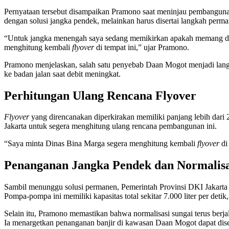
Pernyataan tersebut disampaikan Pramono saat meninjau pembanguna
dengan solusi jangka pendek, melainkan harus disertai langkah perma
“Untuk jangka menengah saya sedang memikirkan apakah memang d
menghitung kembali
flyover
di tempat ini,” ujar Pramono.
Pramono menjelaskan, salah satu penyebab Daan Mogot menjadi langg
ke badan jalan saat debit meningkat.
Perhitungan Ulang Rencana Flyover
Flyover
yang direncanakan diperkirakan memiliki panjang lebih dari
Jakarta untuk segera menghitung ulang rencana pembangunan ini.
“Saya minta Dinas Bina Marga segera menghitung kembali
flyover
di
Penanganan Jangka Pendek dan Normalisa
Sambil menunggu solusi permanen, Pemerintah Provinsi DKI Jakart
Pompa-pompa ini memiliki kapasitas total sekitar 7.000 liter per deti
Selain itu, Pramono memastikan bahwa normalisasi sungai terus berja
Ia menargetkan penanganan banjir di kawasan Daan Mogot dapat dis