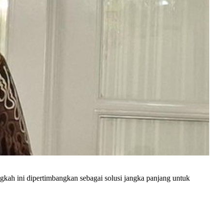
kah ini dipertimbangkan sebagai solusi jangka panjang untuk