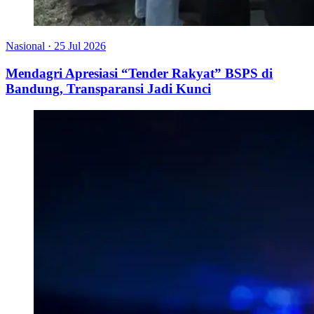
Nasional
·
25 Jul 2026
Mendagri Apresiasi “Tender Rakyat” BSPS di
Bandung, Transparansi Jadi Kunci