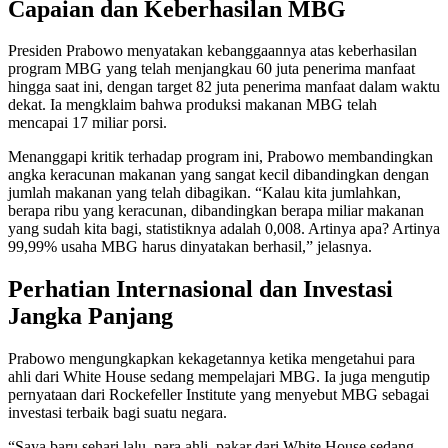
Capaian dan Keberhasilan MBG
Presiden Prabowo menyatakan kebanggaannya atas keberhasilan
program MBG yang telah menjangkau 60 juta penerima manfaat
hingga saat ini, dengan target 82 juta penerima manfaat dalam waktu
dekat. Ia mengklaim bahwa produksi makanan MBG telah
mencapai 17 miliar porsi.
Menanggapi kritik terhadap program ini, Prabowo membandingkan
angka keracunan makanan yang sangat kecil dibandingkan dengan
jumlah makanan yang telah dibagikan. “Kalau kita jumlahkan,
berapa ribu yang keracunan, dibandingkan berapa miliar makanan
yang sudah kita bagi, statistiknya adalah 0,008. Artinya apa? Artinya
99,99% usaha MBG harus dinyatakan berhasil,” jelasnya.
Perhatian Internasional dan Investasi
Jangka Panjang
Prabowo mengungkapkan kekagetannya ketika mengetahui para
ahli dari White House sedang mempelajari MBG. Ia juga mengutip
pernyataan dari Rockefeller Institute yang menyebut MBG sebagai
investasi terbaik bagi suatu negara.
“Saya baru sehari lalu, para ahli, pakar dari White House sedang