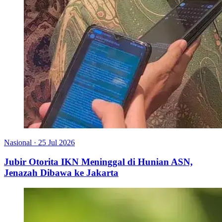
Nasional
·
25 Jul 2026
Jubir Otorita IKN Meninggal di Hunian ASN,
Jenazah Dibawa ke Jakarta