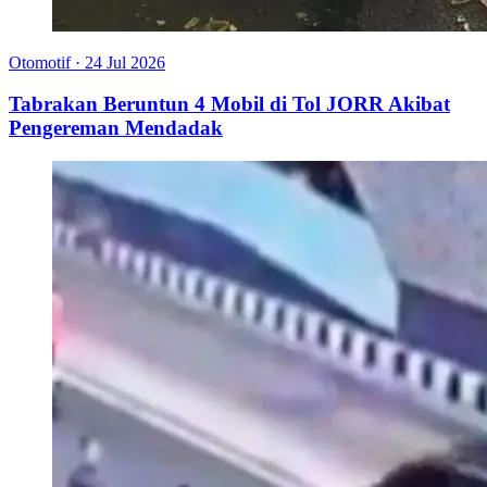
Otomotif
·
24 Jul 2026
Tabrakan Beruntun 4 Mobil di Tol JORR Akibat
Pengereman Mendadak