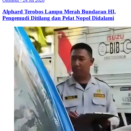
Otomotif
·
24 Jul 2026
Alphard Terobos Lampu Merah Bundaran HI,
Pengemudi Ditilang dan Pelat Nopol Didalami