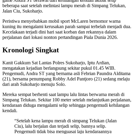
game Andra ST berawal dari kehilangan kendali akibat selip
beberapa saat setelah melintasi lampu merah di Simpang Telukan,
Jalan Ciu, Sukoharjo.
Peristiwa menyebabkan mobil sport McLaren bernomor warna
kuning itu mengalami kerusakan parah sampai terbelah menjadi dua.
Kecelakaan terjadi dini hari saat korban dan rekannya dalam
perjalanan dari lokasi nonton pertandingan Piala Dunia 2026.
Kronologi Singkat
Kanit Gakkum Sat Lantas Polres Sukoharjo, Iptu Ardian,
mengatakan kejadian berlangsung sekitar pukul 01.45 WIB.
Pengemudi, Andra ST yang bernama asli Febrian Paundra Alditama
(21), bersama penumpang Robby Adel Pantjoro (21) sedang melaju
dari arah Sukoharjo menuju Solo.
Mereka sempat berhenti saat lampu lalu lintas berwarna merah di
Simpang Telukan. Sekitar 100 meter setelah melanjutkan perjalanan,
kendaraan diduga mengalami selip sehingga pengemudi kehilangan
kendali.
“Setelah kena lampu merah di simpang Telukan (Jalan
Ciu), lalu berjalan dan terjadi selip, bannya selip.
Pengemudi tidak bisa menguasai laju kendaraannya