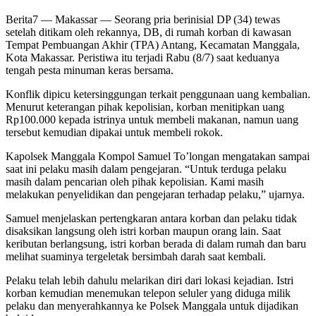
Berita7
— Makassar — Seorang pria berinisial DP (34) tewas
setelah ditikam oleh rekannya, DB, di rumah korban di kawasan
Tempat Pembuangan Akhir (TPA) Antang, Kecamatan Manggala,
Kota Makassar. Peristiwa itu terjadi Rabu (8/7) saat keduanya
tengah pesta minuman keras bersama.
Konflik dipicu ketersinggungan terkait penggunaan uang kembalian.
Menurut keterangan pihak kepolisian, korban menitipkan uang
Rp100.000 kepada istrinya untuk membeli makanan, namun uang
tersebut kemudian dipakai untuk membeli rokok.
Kapolsek Manggala Kompol Samuel To’longan mengatakan sampai
saat ini pelaku masih dalam pengejaran. “Untuk terduga pelaku
masih dalam pencarian oleh pihak kepolisian. Kami masih
melakukan penyelidikan dan pengejaran terhadap pelaku,” ujarnya.
Samuel menjelaskan pertengkaran antara korban dan pelaku tidak
disaksikan langsung oleh istri korban maupun orang lain. Saat
keributan berlangsung, istri korban berada di dalam rumah dan baru
melihat suaminya tergeletak bersimbah darah saat kembali.
Pelaku telah lebih dahulu melarikan diri dari lokasi kejadian. Istri
korban kemudian menemukan telepon seluler yang diduga milik
pelaku dan menyerahkannya ke Polsek Manggala untuk dijadikan