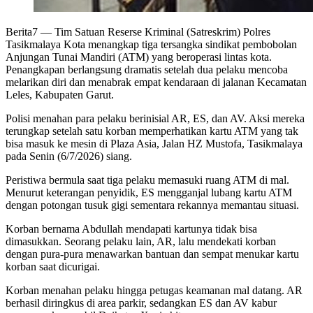
Berita7
— Tim Satuan Reserse Kriminal (Satreskrim) Polres
Tasikmalaya Kota menangkap tiga tersangka sindikat pembobolan
Anjungan Tunai Mandiri (ATM) yang beroperasi lintas kota.
Penangkapan berlangsung dramatis setelah dua pelaku mencoba
melarikan diri dan menabrak empat kendaraan di jalanan Kecamatan
Leles, Kabupaten Garut.
Polisi menahan para pelaku berinisial AR, ES, dan AV. Aksi mereka
terungkap setelah satu korban memperhatikan kartu ATM yang tak
bisa masuk ke mesin di Plaza Asia, Jalan HZ Mustofa, Tasikmalaya
pada Senin (6/7/2026) siang.
Peristiwa bermula saat tiga pelaku memasuki ruang ATM di mal.
Menurut keterangan penyidik, ES mengganjal lubang kartu ATM
dengan potongan tusuk gigi sementara rekannya memantau situasi.
Korban bernama Abdullah mendapati kartunya tidak bisa
dimasukkan. Seorang pelaku lain, AR, lalu mendekati korban
dengan pura-pura menawarkan bantuan dan sempat menukar kartu
korban saat dicurigai.
Korban menahan pelaku hingga petugas keamanan mal datang. AR
berhasil diringkus di area parkir, sedangkan ES dan AV kabur