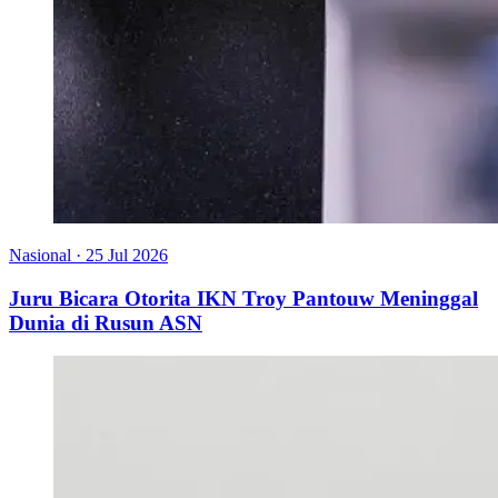
Nasional
·
25 Jul 2026
Juru Bicara Otorita IKN Troy Pantouw Meninggal
Dunia di Rusun ASN