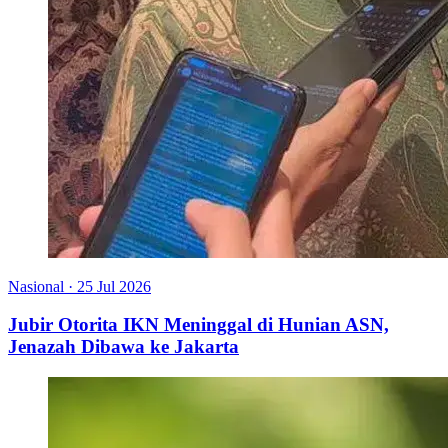
Nasional
·
25 Jul 2026
Jubir Otorita IKN Meninggal di Hunian ASN,
Jenazah Dibawa ke Jakarta