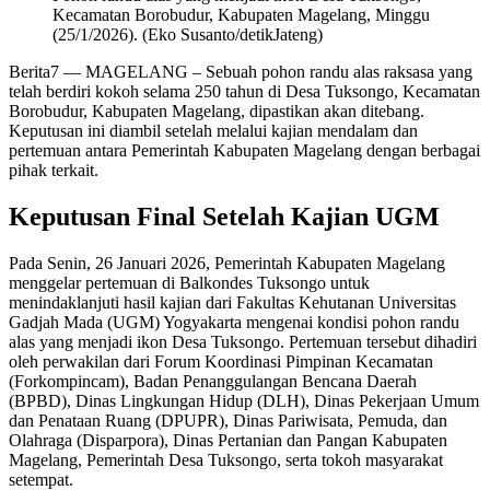
Kecamatan Borobudur, Kabupaten Magelang, Minggu
(25/1/2026). (Eko Susanto/detikJateng)
Berita7
— MAGELANG – Sebuah pohon randu alas raksasa yang
telah berdiri kokoh selama 250 tahun di Desa Tuksongo, Kecamatan
Borobudur, Kabupaten Magelang, dipastikan akan ditebang.
Keputusan ini diambil setelah melalui kajian mendalam dan
pertemuan antara Pemerintah Kabupaten Magelang dengan berbagai
pihak terkait.
Keputusan Final Setelah Kajian UGM
Pada Senin, 26 Januari 2026, Pemerintah Kabupaten Magelang
menggelar pertemuan di Balkondes Tuksongo untuk
menindaklanjuti hasil kajian dari Fakultas Kehutanan Universitas
Gadjah Mada (UGM) Yogyakarta mengenai kondisi pohon randu
alas yang menjadi ikon Desa Tuksongo. Pertemuan tersebut dihadiri
oleh perwakilan dari Forum Koordinasi Pimpinan Kecamatan
(Forkompincam), Badan Penanggulangan Bencana Daerah
(BPBD), Dinas Lingkungan Hidup (DLH), Dinas Pekerjaan Umum
dan Penataan Ruang (DPUPR), Dinas Pariwisata, Pemuda, dan
Olahraga (Disparpora), Dinas Pertanian dan Pangan Kabupaten
Magelang, Pemerintah Desa Tuksongo, serta tokoh masyarakat
setempat.