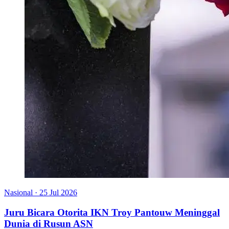
Nasional
·
25 Jul 2026
Juru Bicara Otorita IKN Troy Pantouw Meninggal
Dunia di Rusun ASN