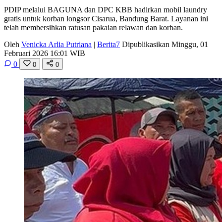
PDIP melalui BAGUNA dan DPC KBB hadirkan mobil laundry
gratis untuk korban longsor Cisarua, Bandung Barat. Layanan ini
telah membersihkan ratusan pakaian relawan dan korban.
Oleh
Venicka Arlia Putriana
|
Berita7
Dipublikasikan Minggu, 01
Februari 2026 16:01 WIB
0
0
0