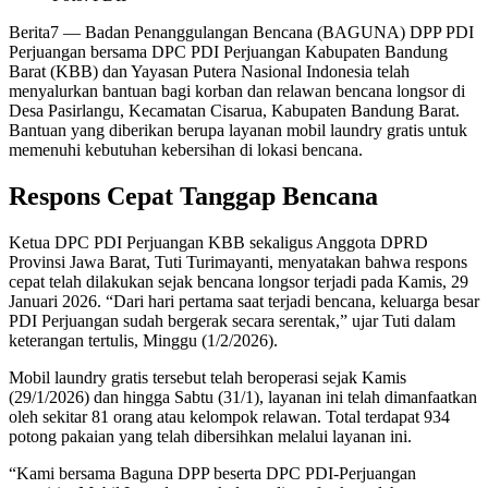
Berita7
— Badan Penanggulangan Bencana (BAGUNA) DPP PDI
Perjuangan bersama DPC PDI Perjuangan Kabupaten Bandung
Barat (KBB) dan Yayasan Putera Nasional Indonesia telah
menyalurkan bantuan bagi korban dan relawan bencana longsor di
Desa Pasirlangu, Kecamatan Cisarua, Kabupaten Bandung Barat.
Bantuan yang diberikan berupa layanan mobil laundry gratis untuk
memenuhi kebutuhan kebersihan di lokasi bencana.
Respons Cepat Tanggap Bencana
Ketua DPC PDI Perjuangan KBB sekaligus Anggota DPRD
Provinsi Jawa Barat, Tuti Turimayanti, menyatakan bahwa respons
cepat telah dilakukan sejak bencana longsor terjadi pada Kamis, 29
Januari 2026. “Dari hari pertama saat terjadi bencana, keluarga besar
PDI Perjuangan sudah bergerak secara serentak,” ujar Tuti dalam
keterangan tertulis, Minggu (1/2/2026).
Mobil laundry gratis tersebut telah beroperasi sejak Kamis
(29/1/2026) dan hingga Sabtu (31/1), layanan ini telah dimanfaatkan
oleh sekitar 81 orang atau kelompok relawan. Total terdapat 934
potong pakaian yang telah dibersihkan melalui layanan ini.
“Kami bersama Baguna DPP beserta DPC PDI-Perjuangan