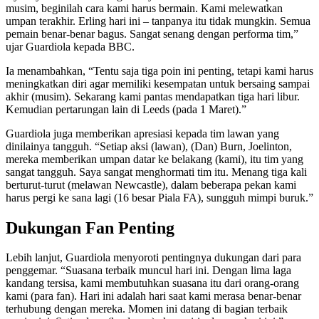
musim, beginilah cara kami harus bermain. Kami melewatkan
umpan terakhir. Erling hari ini – tanpanya itu tidak mungkin. Semua
pemain benar-benar bagus. Sangat senang dengan performa tim,”
ujar Guardiola kepada BBC.
Ia menambahkan, “Tentu saja tiga poin ini penting, tetapi kami harus
meningkatkan diri agar memiliki kesempatan untuk bersaing sampai
akhir (musim). Sekarang kami pantas mendapatkan tiga hari libur.
Kemudian pertarungan lain di Leeds (pada 1 Maret).”
Guardiola juga memberikan apresiasi kepada tim lawan yang
dinilainya tangguh. “Setiap aksi (lawan), (Dan) Burn, Joelinton,
mereka memberikan umpan datar ke belakang (kami), itu tim yang
sangat tangguh. Saya sangat menghormati tim itu. Menang tiga kali
berturut-turut (melawan Newcastle), dalam beberapa pekan kami
harus pergi ke sana lagi (16 besar Piala FA), sungguh mimpi buruk.”
Dukungan Fan Penting
Lebih lanjut, Guardiola menyoroti pentingnya dukungan dari para
penggemar. “Suasana terbaik muncul hari ini. Dengan lima laga
kandang tersisa, kami membutuhkan suasana itu dari orang-orang
kami (para fan). Hari ini adalah hari saat kami merasa benar-benar
terhubung dengan mereka. Momen ini datang di bagian terbaik