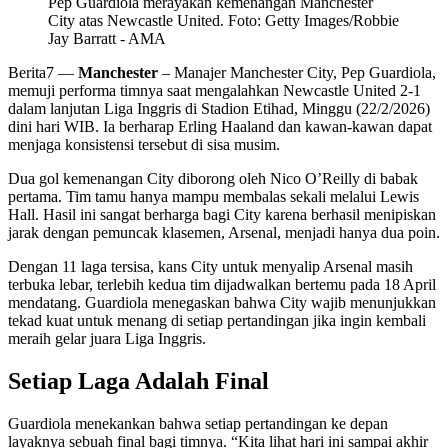
Pep Guardiola merayakan kemenangan Manchester
City atas Newcastle United. Foto: Getty Images/Robbie
Jay Barratt - AMA
Berita7
—
Manchester
– Manajer Manchester City, Pep Guardiola,
memuji performa timnya saat mengalahkan Newcastle United 2-1
dalam lanjutan Liga Inggris di Stadion Etihad, Minggu (22/2/2026)
dini hari WIB. Ia berharap Erling Haaland dan kawan-kawan dapat
menjaga konsistensi tersebut di sisa musim.
Dua gol kemenangan City diborong oleh Nico O’Reilly di babak
pertama. Tim tamu hanya mampu membalas sekali melalui Lewis
Hall. Hasil ini sangat berharga bagi City karena berhasil menipiskan
jarak dengan pemuncak klasemen, Arsenal, menjadi hanya dua poin.
Dengan 11 laga tersisa, kans City untuk menyalip Arsenal masih
terbuka lebar, terlebih kedua tim dijadwalkan bertemu pada 18 April
mendatang. Guardiola menegaskan bahwa City wajib menunjukkan
tekad kuat untuk menang di setiap pertandingan jika ingin kembali
meraih gelar juara Liga Inggris.
Setiap Laga Adalah Final
Guardiola menekankan bahwa setiap pertandingan ke depan
layaknya sebuah final bagi timnya. “Kita lihat hari ini sampai akhir