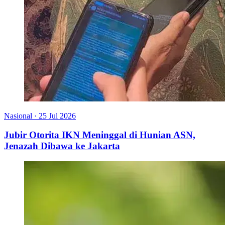
Nasional
·
25 Jul 2026
Jubir Otorita IKN Meninggal di Hunian ASN,
Jenazah Dibawa ke Jakarta