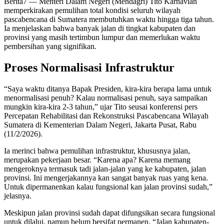
Berita7
— Menteri Dalam Negeri (Mendagri) Tito Karnavian
memperkirakan pemulihan total kondisi seluruh wilayah
pascabencana di Sumatera membutuhkan waktu hingga tiga tahun.
Ia menjelaskan bahwa banyak jalan di tingkat kabupaten dan
provinsi yang masih tertimbun lumpur dan memerlukan waktu
pembersihan yang signifikan.
Proses Normalisasi Infrastruktur
“Saya waktu ditanya Bapak Presiden, kira-kira berapa lama untuk
menormalisasi penuh? Kalau normalisasi penuh, saya sampaikan
mungkin kira-kira 2-3 tahun,” ujar Tito seusai konferensi pers
Percepatan Rehabilitasi dan Rekonstruksi Pascabencana Wilayah
Sumatera di Kementerian Dalam Negeri, Jakarta Pusat, Rabu
(11/2/2026).
Ia merinci bahwa pemulihan infrastruktur, khususnya jalan,
merupakan pekerjaan besar. “Karena apa? Karena memang
mengeroknya termasuk tadi jalan-jalan yang ke kabupaten, jalan
provinsi. Ini mengerjakannya kan sangat banyak ruas yang kena.
Untuk dipermanenkan kalau fungsional kan jalan provinsi sudah,”
jelasnya.
Meskipun jalan provinsi sudah dapat difungsikan secara fungsional
untuk dilalui, namun belum bersifat permanen. “Jalan kabupaten-