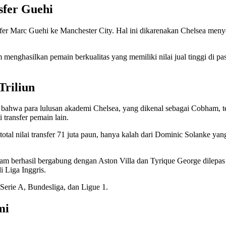
sfer Guehi
sfer Marc Guehi ke Manchester City. Hal ini dikarenakan Chelsea menye
enghasilkan pemain berkualitas yang memiliki nilai jual tinggi di pasa
Triliun
ahwa para lulusan akademi Chelsea, yang dikenal sebagai Cobham, telah
 transfer pemain lain.
l nilai transfer 71 juta paun, hanya kalah dari Dominic Solanke yang me
am berhasil bergabung dengan Aston Villa dan Tyrique George dilepas
i Liga Inggris.
i Serie A, Bundesliga, dan Ligue 1.
mi