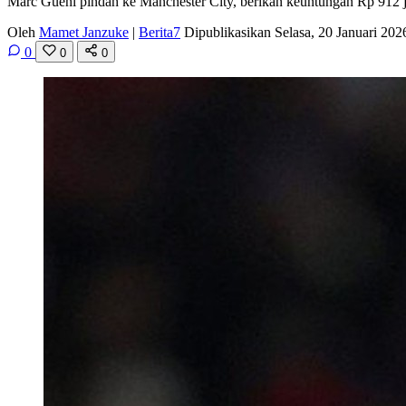
Marc Guehi pindah ke Manchester City, berikan keuntungan Rp 912 ju
Oleh
Mamet Janzuke
|
Berita7
Dipublikasikan Selasa, 20 Januari 20
0
0
0