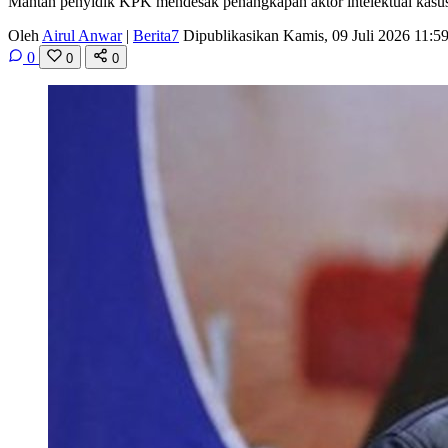
Mantan penyidik KPK mendesak penangkapan aktor intelektual kasus k
Oleh
Airul Anwar
|
Berita7
Dipublikasikan Kamis, 09 Juli 2026 11:
0
0
0