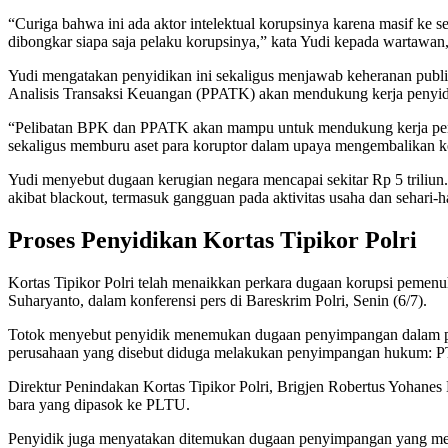
“Curiga bahwa ini ada aktor intelektual korupsinya karena masif ke 
dibongkar siapa saja pelaku korupsinya,” kata Yudi kepada wartawan,
Yudi mengatakan penyidikan ini sekaligus menjawab keheranan publi
Analisis Transaksi Keuangan (PPATK) akan mendukung kerja penyidik
“Pelibatan BPK dan PPATK akan mampu untuk mendukung kerja penyidi
sekaligus memburu aset para koruptor dalam upaya mengembalikan ke
Yudi menyebut dugaan kerugian negara mencapai sekitar Rp 5 triliun
akibat blackout, termasuk gangguan pada aktivitas usaha dan sehari-ha
Proses Penyidikan Kortas Tipikor Polri
Kortas Tipikor Polri telah menaikkan perkara dugaan korupsi pemenuha
Suharyanto, dalam konferensi pers di Bareskrim Polri, Senin (6/7).
Totok menyebut penyidik menemukan dugaan penyimpangan dalam pro
perusahaan yang disebut diduga melakukan penyimpangan hukum:
Direktur Penindakan Kortas Tipikor Polri, Brigjen Robertus Yohane
bara yang dipasok ke PLTU.
Penyidik juga menyatakan ditemukan dugaan penyimpangan yang meny