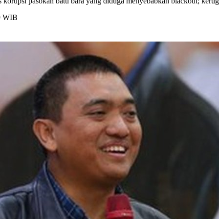
orupsi pasokan batu bara yang diduga menyebabkan blackout; kerugian
59 WIB