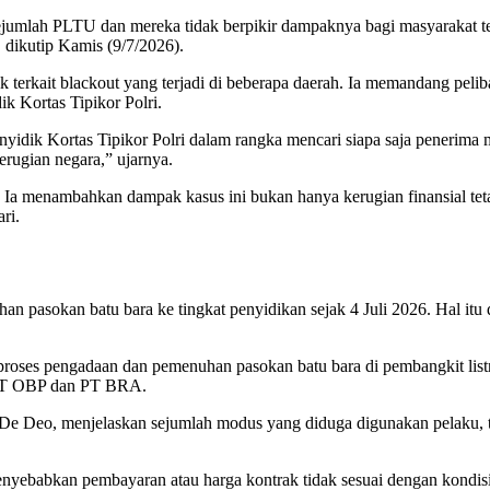
sejumlah PLTU dan mereka tidak berpikir dampaknya bagi masyarakat te
 dikutip Kamis (9/7/2026).
k terkait blackout yang terjadi di beberapa daerah. Ia memandang pe
 Kortas Tipikor Polri.
k Kortas Tipikor Polri dalam rangka mencari siapa saja penerima man
rugian negara,” ujarnya.
. Ia menambahkan dampak kasus ini bukan hanya kerugian finansial tet
ri.
n pasokan batu bara ke tingkat penyidikan sejak 4 Juli 2026. Hal itu 
ses pengadaan dan pemenuhan pasokan batu bara di pembangkit listr
 PT OBP dan PT BRA.
s De Deo, menjelaskan sejumlah modus yang diduga digunakan pelaku, 
ebabkan pembayaran atau harga kontrak tidak sesuai dengan kondisi 