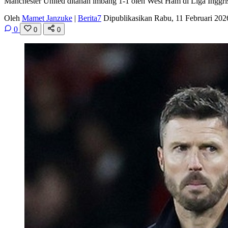
Manchester United ditahan imbang 1-1 oleh West Ham di Liga Inggris
Oleh
Mamet Janzuke
|
Berita7
Dipublikasikan Rabu, 11 Februari 20
0
0
0