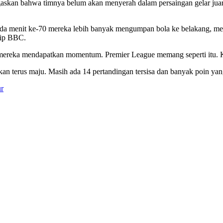
skan bahwa timnya belum akan menyerah dalam persaingan gelar juara
a menit ke-70 mereka lebih banyak mengumpan bola ke belakang, men
tip BBC.
itu mereka mendapatkan momentum. Premier League memang seperti itu.
an terus maju. Masih ada 14 pertandingan tersisa dan banyak poin yang 
r