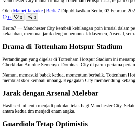
Manchester City ditahan imbang Tottenham Hotspur 2-2, terpaut 6 poi
Oleh
Mamet Janzuke
|
Berita7
Dipublikasikan Senin, 02 Februari 2
0
0
0
Berita7
— Manchester City kembali kehilangan poin krusial dalam pe
kekalahan, membuat jarak dengan pemuncak klasemen, Arsenal, sema
Drama di Tottenham Hotspur Stadium
Pertandingan yang digelar di Tottenham Hotspur Stadium ini menamp
Cherki dan Antoine Semenyo. Dominasi City di paruh pertama pertan
Namun, memasuki babak kedua, momentum berbalik. Tottenham Hotspu
membuat skor kembali imbang. Kegagalan City membendung kebangkit
Jarak dengan Arsenal Melebar
Hasil seri ini tentu menjadi pukulan telak bagi Manchester City. S
antara kedua tim menjadi enam angka.
Guardiola Tetap Optimistis