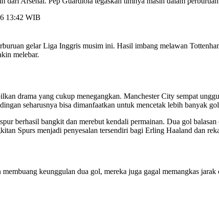
n dari Arsenal. Pep Guardiola tegaskan timnya masih dalam perburuan 
026 13:42 WIB
rburuan gelar Liga Inggris musim ini. Hasil imbang melawan Tottenh
kin melebar.
ilkan drama yang cukup menegangkan. Manchester City sempat unggul 
dingan seharusnya bisa dimanfaatkan untuk mencetak lebih banyak gol
r berhasil bangkit dan merebut kendali permainan. Dua gol balasan 
an Spurs menjadi penyesalan tersendiri bagi Erling Haaland dan rek
elain membuang keunggulan dua gol, mereka juga gagal memangkas jarak 