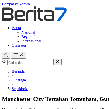
Lompat ke konten
Berita
Nasional
Regional
Internasional
Olahraga
Beranda
·
Olahraga
·
Sepakbola
Manchester City Tertahan Tottenham, Gu