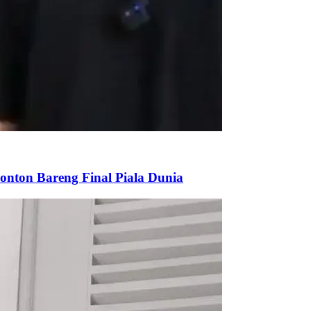
onton Bareng Final Piala Dunia