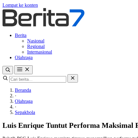
Lompat ke konten
Berita
Nasional
Regional
Internasional
Olahraga
Beranda
·
Olahraga
·
Sepakbola
Luis Enrique Tuntut Performa Maksimal