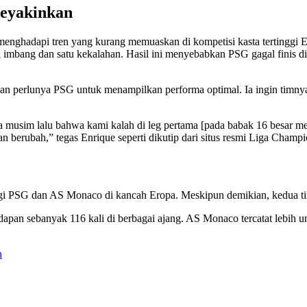
Meyakinkan
enghadapi tren yang kurang memuaskan di kompetisi kasta tertinggi Ero
ang dan satu kekalahan. Hasil ini menyebabkan PSG gagal finis di 
erlunya PSG untuk menampilkan performa optimal. Ia ingin timnya me
t pada musim lalu bahwa kami kalah di leg pertama [pada babak 16 besa
 berubah,” tegas Enrique seperti dikutip dari situs resmi Liga Champi
agi PSG dan AS Monaco di kancah Eropa. Meskipun demikian, kedua tim
dapan sebanyak 116 kali di berbagai ajang. AS Monaco tercatat lebih
n