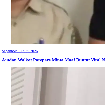
Sepakbola
·
22 Jul 2026
Ajudan Walkot Parepare Minta Maaf Buntut Viral N