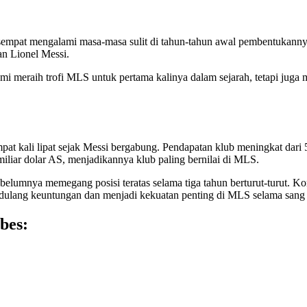
sempat mengalami masa-masa sulit di tahun-tahun awal pembentukannya
n Lionel Messi.
meraih trofi MLS untuk pertama kalinya dalam sejarah, tetapi juga me
at kali lipat sejak Messi bergabung. Pendapatan klub meningkat dari 5
 miliar dolar AS, menjadikannya klub paling bernilai di MLS.
lumnya memegang posisi teratas selama tiga tahun berturut-turut. Kon
ndulang keuntungan dan menjadi kekuatan penting di MLS selama sang 
bes: