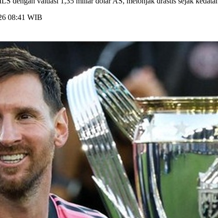
LS dengan valuasi 1,35 miliar dolar AS, melonjak drastis sejak kedat
026 08:41 WIB