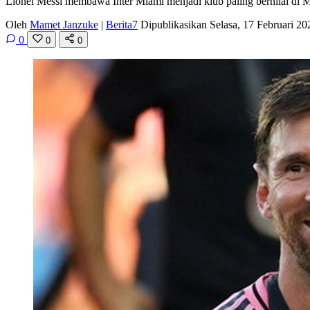
Lionel Messi membawa Inter Miami menjadi klub paling bernilai di M
Oleh
Mamet Janzuke
|
Berita7
Dipublikasikan Selasa, 17 Februari 2
0
0
0