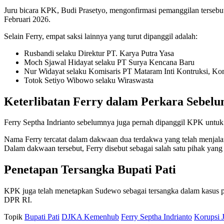
Juru bicara KPK, Budi Prasetyo, mengonfirmasi pemanggilan terseb
Februari 2026.
Selain Ferry, empat saksi lainnya yang turut dipanggil adalah:
Rusbandi selaku Direktur PT. Karya Putra Yasa
Moch Sjawal Hidayat selaku PT Surya Kencana Baru
Nur Widayat selaku Komisaris PT Mataram Inti Kontruksi, Ko
Totok Setiyo Wibowo selaku Wiraswasta
Keterlibatan Ferry dalam Perkara Sebel
Ferry Septha Indrianto sebelumnya juga pernah dipanggil KPK untuk 
Nama Ferry tercatat dalam dakwaan dua terdakwa yang telah menjal
Dalam dakwaan tersebut, Ferry disebut sebagai salah satu pihak ya
Penetapan Tersangka Bupati Pati
KPK juga telah menetapkan Sudewo sebagai tersangka dalam kasus p
DPR RI.
Topik
Bupati Pati
DJKA Kemenhub
Ferry Septha Indrianto
Korupsi J