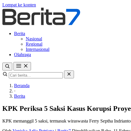
Lompat ke konten
Berita
Nasional
Regional
Internasional
Olahraga
Beranda
·
Berita
KPK Periksa 5 Saksi Kasus Korupsi Proye
KPK memanggil 5 saksi, termasuk wiraswasta Ferry Septha Indrianto
Oleh
Venicka Arlia Putriana
|
Berita7
Dipublikasikan Rabu, 11 Febru