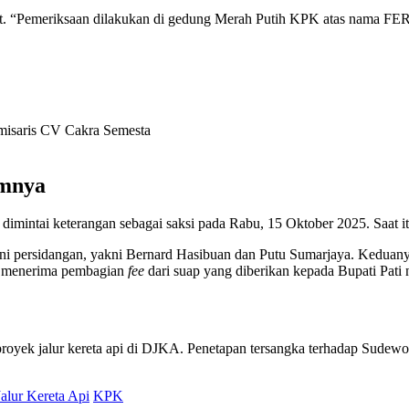
ut. “Pemeriksaan dilakukan di gedung Merah Putih KPK atas nama FER
misaris CV Cakra Semesta
umnya
dimintai keterangan sebagai saksi pada Rabu, 15 Oktober 2025. Saat 
ani persidangan, yakni Bernard Hasibuan dan Putu Sumarjaya. Keduan
ng menerima pembagian
fee
dari suap yang diberikan kepada Bupati Pati 
royek jalur kereta api di DJKA. Penetapan tersangka terhadap Sudewo
alur Kereta Api
KPK