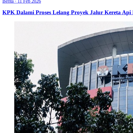
Berita
·
11 Feb 2026
KPK Dalami Proses Lelang Proyek Jalur Kereta Api 