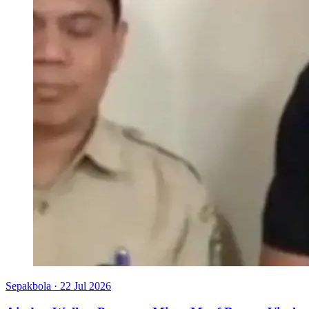
Sepakbola
·
22 Jul 2026