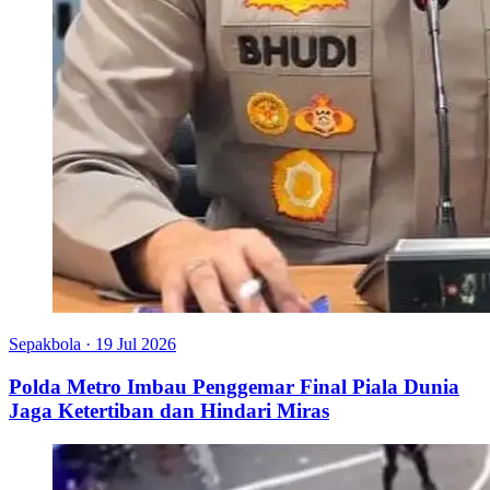
Sepakbola
·
19 Jul 2026
Polda Metro Imbau Penggemar Final Piala Dunia
Jaga Ketertiban dan Hindari Miras