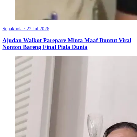
Sepakbola
·
22 Jul 2026
Ajudan Walkot Parepare Minta Maaf Buntut Viral
Nonton Bareng Final Piala Dunia