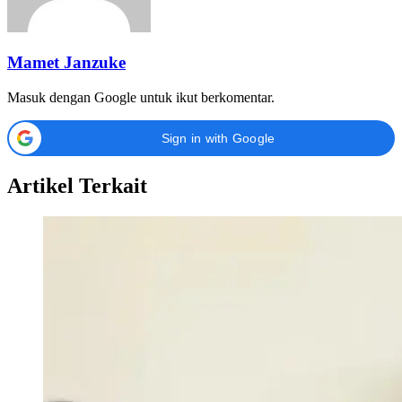
Mamet Janzuke
Masuk dengan Google untuk ikut berkomentar.
Sign in with Google
Artikel Terkait