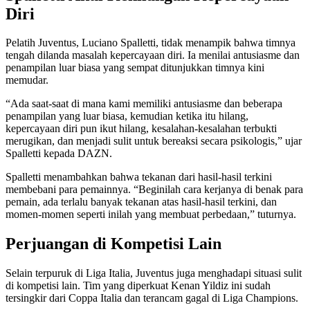
Diri
Pelatih Juventus, Luciano Spalletti, tidak menampik bahwa timnya
tengah dilanda masalah kepercayaan diri. Ia menilai antusiasme dan
penampilan luar biasa yang sempat ditunjukkan timnya kini
memudar.
“Ada saat-saat di mana kami memiliki antusiasme dan beberapa
penampilan yang luar biasa, kemudian ketika itu hilang,
kepercayaan diri pun ikut hilang, kesalahan-kesalahan terbukti
merugikan, dan menjadi sulit untuk bereaksi secara psikologis,” ujar
Spalletti kepada DAZN.
Spalletti menambahkan bahwa tekanan dari hasil-hasil terkini
membebani para pemainnya. “Beginilah cara kerjanya di benak para
pemain, ada terlalu banyak tekanan atas hasil-hasil terkini, dan
momen-momen seperti inilah yang membuat perbedaan,” tuturnya.
Perjuangan di Kompetisi Lain
Selain terpuruk di Liga Italia, Juventus juga menghadapi situasi sulit
di kompetisi lain. Tim yang diperkuat Kenan Yildiz ini sudah
tersingkir dari Coppa Italia dan terancam gagal di Liga Champions.