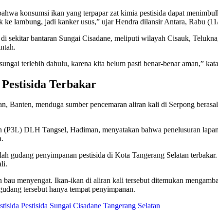
wa konsumsi ikan yang terpapar zat kimia pestisida dapat menimbulkan
 ke lambung, jadi kanker usus,” ujar Hendra dilansir Antara, Rabu (11
di sekitar bantaran Sungai Cisadane, meliputi wilayah Cisauk, Telukn
intah.
sungai terlebih dahulu, karena kita belum pasti benar-benar aman,” kat
Pestisida Terbakar
 Banten, menduga sumber pencemaran aliran kali di Serpong berasal
 (P3L) DLH Tangsel, Hadiman, menyatakan bahwa penelusuran lapan
a.
setelah gudang penyimpanan pestisida di Kota Tangerang Selatan terb
li.
bau menyengat. Ikan-ikan di aliran kali tersebut ditemukan mengambang
gudang tersebut hanya tempat penyimpanan.
tisida
Pestisida
Sungai Cisadane
Tangerang Selatan