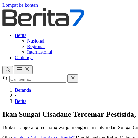
Lompat ke konten
Berita
Nasional
Regional
Internasional
Olahraga
Beranda
·
Berita
Ikan Sungai Cisadane Tercemar Pestisid
Dinkes Tangerang melarang warga mengonsumsi ikan dari Sungai Cisad
Oleh
Venicka Arlia Putriana
|
Berita7
Dipublikasikan Rabu, 11 Febru