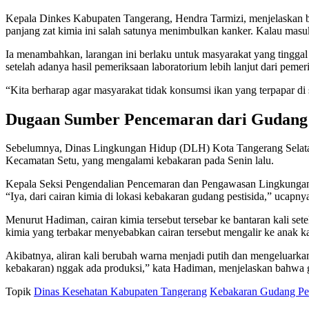
Kepala Dinkes Kabupaten Tangerang, Hendra Tarmizi, menjelaskan bah
panjang zat kimia ini salah satunya menimbulkan kanker. Kalau masuk
Ia menambahkan, larangan ini berlaku untuk masyarakat yang tinggal 
setelah adanya hasil pemeriksaan laboratorium lebih lanjut dari pemer
“Kita berharap agar masyarakat tidak konsumsi ikan yang terpapar di 
Dugaan Sumber Pencemaran dari Gudang 
Sebelumnya, Dinas Lingkungan Hidup (DLH) Kota Tangerang Selatan,
Kecamatan Setu, yang mengalami kebakaran pada Senin lalu.
Kepala Seksi Pengendalian Pencemaran dan Pengawasan Lingkungan
“Iya, dari cairan kimia di lokasi kebakaran gudang pestisida,” ucapny
Menurut Hadiman, cairan kimia tersebut tersebar ke bantaran kali 
kimia yang terbakar menyebabkan cairan tersebut mengalir ke anak ka
Akibatnya, aliran kali berubah warna menjadi putih dan mengeluarkan 
kebakaran) nggak ada produksi,” kata Hadiman, menjelaskan bahwa 
Topik
Dinas Kesehatan Kabupaten Tangerang
Kebakaran Gudang Pes