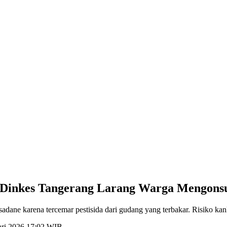
a, Dinkes Tangerang Larang Warga Mengons
ane karena tercemar pestisida dari gudang yang terbakar. Risiko kan
ari 2026 17:02 WIB