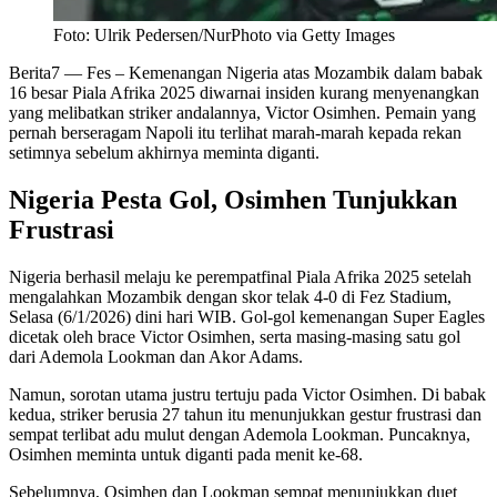
Foto: Ulrik Pedersen/NurPhoto via Getty Images
Berita7
— Fes – Kemenangan Nigeria atas Mozambik dalam babak
16 besar Piala Afrika 2025 diwarnai insiden kurang menyenangkan
yang melibatkan striker andalannya, Victor Osimhen. Pemain yang
pernah berseragam Napoli itu terlihat marah-marah kepada rekan
setimnya sebelum akhirnya meminta diganti.
Nigeria Pesta Gol, Osimhen Tunjukkan
Frustrasi
Nigeria berhasil melaju ke perempatfinal Piala Afrika 2025 setelah
mengalahkan Mozambik dengan skor telak 4-0 di Fez Stadium,
Selasa (6/1/2026) dini hari WIB. Gol-gol kemenangan Super Eagles
dicetak oleh brace Victor Osimhen, serta masing-masing satu gol
dari Ademola Lookman dan Akor Adams.
Namun, sorotan utama justru tertuju pada Victor Osimhen. Di babak
kedua, striker berusia 27 tahun itu menunjukkan gestur frustrasi dan
sempat terlibat adu mulut dengan Ademola Lookman. Puncaknya,
Osimhen meminta untuk diganti pada menit ke-68.
Sebelumnya, Osimhen dan Lookman sempat menunjukkan duet