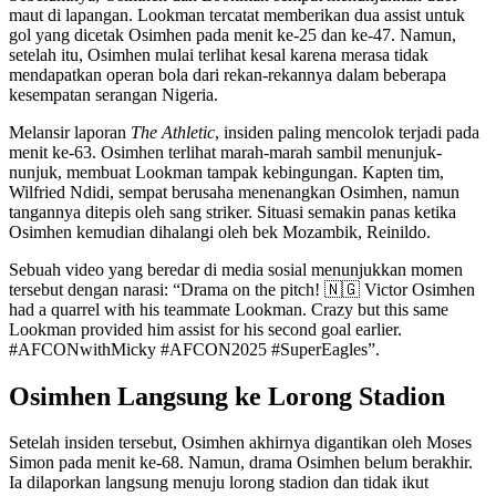
maut di lapangan. Lookman tercatat memberikan dua assist untuk
gol yang dicetak Osimhen pada menit ke-25 dan ke-47. Namun,
setelah itu, Osimhen mulai terlihat kesal karena merasa tidak
mendapatkan operan bola dari rekan-rekannya dalam beberapa
kesempatan serangan Nigeria.
Melansir laporan
The Athletic
, insiden paling mencolok terjadi pada
menit ke-63. Osimhen terlihat marah-marah sambil menunjuk-
nunjuk, membuat Lookman tampak kebingungan. Kapten tim,
Wilfried Ndidi, sempat berusaha menenangkan Osimhen, namun
tangannya ditepis oleh sang striker. Situasi semakin panas ketika
Osimhen kemudian dihalangi oleh bek Mozambik, Reinildo.
Sebuah video yang beredar di media sosial menunjukkan momen
tersebut dengan narasi: “Drama on the pitch! 🇳🇬 Victor Osimhen
had a quarrel with his teammate Lookman. Crazy but this same
Lookman provided him assist for his second goal earlier.
#AFCONwithMicky #AFCON2025 #SuperEagles”.
Osimhen Langsung ke Lorong Stadion
Setelah insiden tersebut, Osimhen akhirnya digantikan oleh Moses
Simon pada menit ke-68. Namun, drama Osimhen belum berakhir.
Ia dilaporkan langsung menuju lorong stadion dan tidak ikut