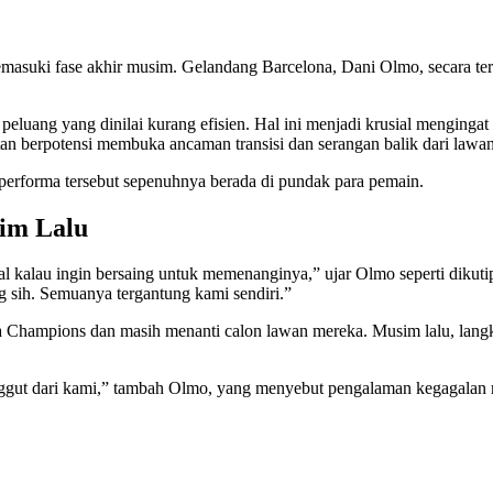
memasuki fase akhir musim. Gelandang Barcelona, Dani Olmo, secara t
luang yang dinilai kurang efisien. Hal ini menjadi krusial mengingat 
n berpotensi membuka ancaman transisi dan serangan balik dari lawan
erforma tersebut sepenuhnya berada di pundak para pemain.
im Lalu
 kalau ingin bersaing untuk memenanginya,” ujar Olmo seperti dikut
 sih. Semuanya tergantung kami sendiri.”
iga Champions dan masih menanti calon lawan mereka. Musim lalu, langka
irenggut dari kami,” tambah Olmo, yang menyebut pengalaman kegagalan