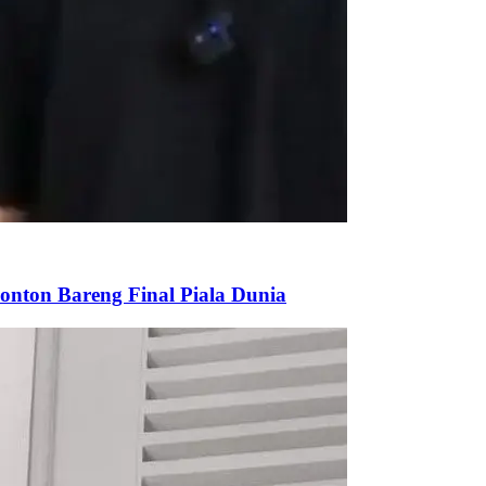
onton Bareng Final Piala Dunia