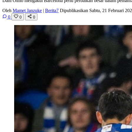
Dani Olmo mengakui Barcelona perlu perbaikan besar dalam pemanfa
Oleh
Mamet Janzuke
|
Berita7
Dipublikasikan Sabtu, 21 Februari 2
0
0
0