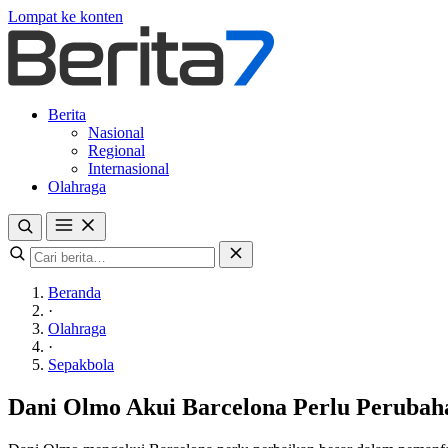
Lompat ke konten
Berita
Nasional
Regional
Internasional
Olahraga
Beranda
·
Olahraga
·
Sepakbola
Dani Olmo Akui Barcelona Perlu Perubah