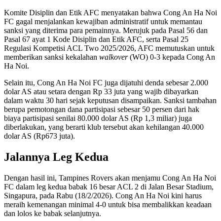
Komite Disiplin dan Etik AFC menyatakan bahwa Cong An Ha Noi
FC gagal menjalankan kewajiban administratif untuk memantau
sanksi yang diterima para pemainnya. Merujuk pada Pasal 56 dan
Pasal 67 ayat 1 Kode Disiplin dan Etik AFC, serta Pasal 25
Regulasi Kompetisi ACL Two 2025/2026, AFC memutuskan untuk
memberikan sanksi kekalahan
walkover
(WO) 0-3 kepada Cong An
Ha Noi.
Selain itu, Cong An Ha Noi FC juga dijatuhi denda sebesar 2.000
dolar AS atau setara dengan Rp 33 juta yang wajib dibayarkan
dalam waktu 30 hari sejak keputusan disampaikan. Sanksi tambahan
berupa pemotongan dana partisipasi sebesar 50 persen dari hak
biaya partisipasi senilai 80.000 dolar AS (Rp 1,3 miliar) juga
diberlakukan, yang berarti klub tersebut akan kehilangan 40.000
dolar AS (Rp673 juta).
Jalannya Leg Kedua
Dengan hasil ini, Tampines Rovers akan menjamu Cong An Ha Noi
FC dalam leg kedua babak 16 besar ACL 2 di Jalan Besar Stadium,
Singapura, pada Rabu (18/2/2026). Cong An Ha Noi kini harus
meraih kemenangan minimal 4-0 untuk bisa membalikkan keadaan
dan lolos ke babak selanjutnya.