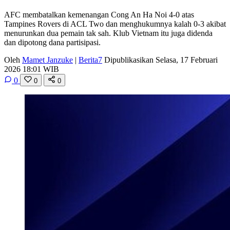
AFC membatalkan kemenangan Cong An Ha Noi 4-0 atas
Tampines Rovers di ACL Two dan menghukumnya kalah 0-3 akibat
menurunkan dua pemain tak sah. Klub Vietnam itu juga didenda
dan dipotong dana partisipasi.
Oleh
Mamet Janzuke
|
Berita7
Dipublikasikan Selasa, 17 Februari
2026 18:01 WIB
0
0
0