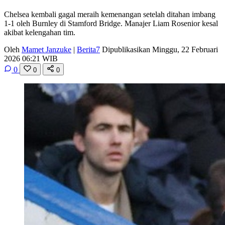
Chelsea kembali gagal meraih kemenangan setelah ditahan imbang
1-1 oleh Burnley di Stamford Bridge. Manajer Liam Rosenior kesal
akibat kelengahan tim.
Oleh
Mamet Janzuke
|
Berita7
Dipublikasikan Minggu, 22 Februari
2026 06:21 WIB
0
0
0