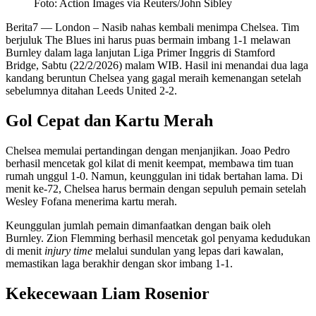
Foto: Action Images via Reuters/John Sibley
Berita7
— London – Nasib nahas kembali menimpa Chelsea. Tim
berjuluk The Blues ini harus puas bermain imbang 1-1 melawan
Burnley dalam laga lanjutan Liga Primer Inggris di Stamford
Bridge, Sabtu (22/2/2026) malam WIB. Hasil ini menandai dua laga
kandang beruntun Chelsea yang gagal meraih kemenangan setelah
sebelumnya ditahan Leeds United 2-2.
Gol Cepat dan Kartu Merah
Chelsea memulai pertandingan dengan menjanjikan. Joao Pedro
berhasil mencetak gol kilat di menit keempat, membawa tim tuan
rumah unggul 1-0. Namun, keunggulan ini tidak bertahan lama. Di
menit ke-72, Chelsea harus bermain dengan sepuluh pemain setelah
Wesley Fofana menerima kartu merah.
Keunggulan jumlah pemain dimanfaatkan dengan baik oleh
Burnley. Zion Flemming berhasil mencetak gol penyama kedudukan
di menit
injury time
melalui sundulan yang lepas dari kawalan,
memastikan laga berakhir dengan skor imbang 1-1.
Kekecewaan Liam Rosenior