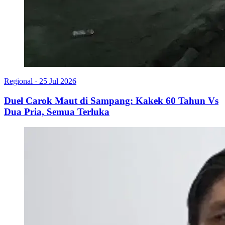
Regional
·
25 Jul 2026
Duel Carok Maut di Sampang: Kakek 60 Tahun Vs
Dua Pria, Semua Terluka