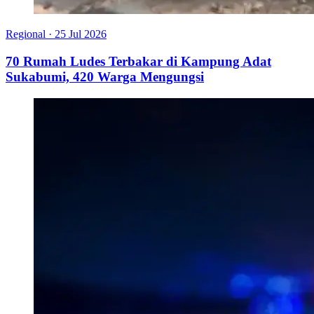
Regional
·
25 Jul 2026
70 Rumah Ludes Terbakar di Kampung Adat
Sukabumi, 420 Warga Mengungsi