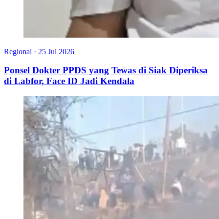
Regional
·
25 Jul 2026
Ponsel Dokter PPDS yang Tewas di Siak Diperiksa
di Labfor, Face ID Jadi Kendala