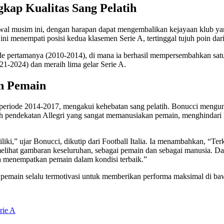
kap Kualitas Sang Pelatih
wal musim ini, dengan harapan dapat mengembalikan kejayaan klub y
ni menempati posisi kedua klasemen Serie A, tertinggal tujuh poin dar
e pertamanya (2010-2014), di mana ia berhasil mempersembahkan satu 
21-2024) dan meraih lima gelar Serie A.
n Pemain
da periode 2014-2017, mengakui kehebatan sang pelatih. Bonucci meng
eh pendekatan Allegri yang sangat memanusiakan pemain, menghindari 
 miliki,” ujar Bonucci, dikutip dari Football Italia. Ia menambahkan, 
lihat gambaran keseluruhan, sebagai pemain dan sebagai manusia. Dal
na menempatkan pemain dalam kondisi terbaik.”
a pemain selalu termotivasi untuk memberikan performa maksimal di b
rie A