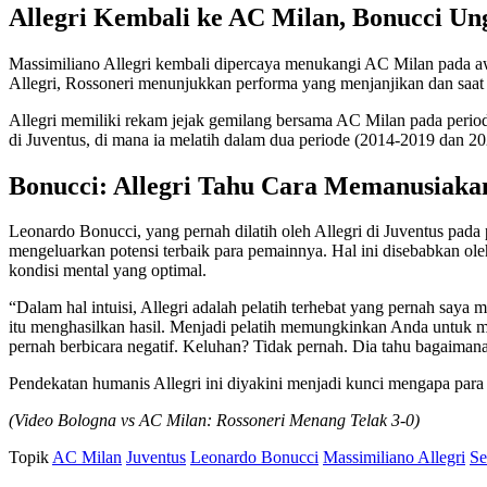
Allegri Kembali ke AC Milan, Bonucci Ung
Massimiliano Allegri kembali dipercaya menukangi AC Milan pada a
Allegri, Rossoneri menunjukkan performa yang menjanjikan dan saat i
Allegri memiliki rekam jejak gemilang bersama AC Milan pada period
di Juventus, di mana ia melatih dalam dua periode (2014-2019 dan 20
Bonucci: Allegri Tahu Cara Memanusiaka
Leonardo Bonucci, yang pernah dilatih oleh Allegri di Juventus pa
mengeluarkan potensi terbaik para pemainnya. Hal ini disebabkan ol
kondisi mental yang optimal.
“Dalam hal intuisi, Allegri adalah pelatih terhebat yang pernah saya
itu menghasilkan hasil. Menjadi pelatih memungkinkan Anda untuk me
pernah berbicara negatif. Keluhan? Tidak pernah. Dia tahu bagaima
Pendekatan humanis Allegri ini diyakini menjadi kunci mengapa par
(Video Bologna vs AC Milan: Rossoneri Menang Telak 3-0)
Topik
AC Milan
Juventus
Leonardo Bonucci
Massimiliano Allegri
Se