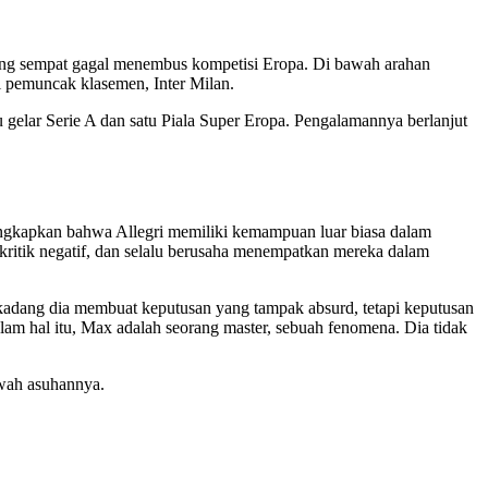
ang sempat gagal menembus kompetisi Eropa. Di bawah arahan
i pemuncak klasemen, Inter Milan.
gelar Serie A dan satu Piala Super Eropa. Pengalamannya berlanjut
ungkapkan bahwa Allegri memiliki kemampuan luar biasa dalam
kritik negatif, dan selalu berusaha menempatkan mereka dalam
“Terkadang dia membuat keputusan yang tampak absurd, tetapi keputusan
am hal itu, Max adalah seorang master, sebuah fenomena. Dia tidak
awah asuhannya.