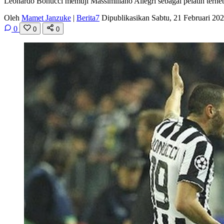
Leonardo Bonucci memuji Massimiliano Allegri sebagai pelatih terhe
Oleh
Mamet Janzuke
|
Berita7
Dipublikasikan Sabtu, 21 Februari 2
0
0
0