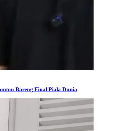
onton Bareng Final Piala Dunia