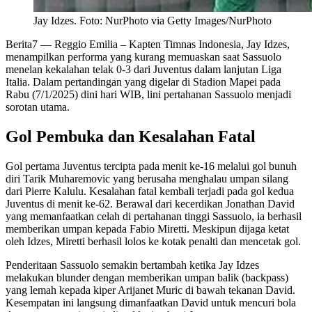
Jay Idzes. Foto: NurPhoto via Getty Images/NurPhoto
Berita7
— Reggio Emilia – Kapten Timnas Indonesia, Jay Idzes,
menampilkan performa yang kurang memuaskan saat Sassuolo
menelan kekalahan telak 0-3 dari Juventus dalam lanjutan Liga
Italia. Dalam pertandingan yang digelar di Stadion Mapei pada
Rabu (7/1/2025) dini hari WIB, lini pertahanan Sassuolo menjadi
sorotan utama.
Gol Pembuka dan Kesalahan Fatal
Gol pertama Juventus tercipta pada menit ke-16 melalui gol bunuh
diri Tarik Muharemovic yang berusaha menghalau umpan silang
dari Pierre Kalulu. Kesalahan fatal kembali terjadi pada gol kedua
Juventus di menit ke-62. Berawal dari kecerdikan Jonathan David
yang memanfaatkan celah di pertahanan tinggi Sassuolo, ia berhasil
memberikan umpan kepada Fabio Miretti. Meskipun dijaga ketat
oleh Idzes, Miretti berhasil lolos ke kotak penalti dan mencetak gol.
Penderitaan Sassuolo semakin bertambah ketika Jay Idzes
melakukan blunder dengan memberikan umpan balik (backpass)
yang lemah kepada kiper Arijanet Muric di bawah tekanan David.
Kesempatan ini langsung dimanfaatkan David untuk mencuri bola