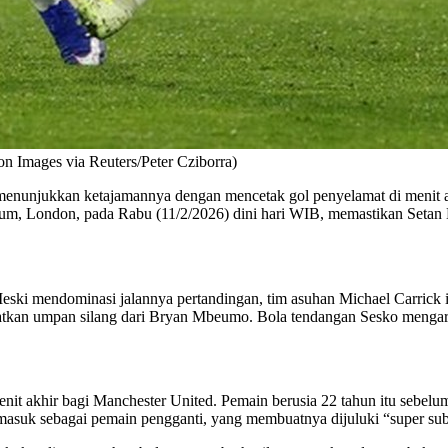
on Images via Reuters/Peter Cziborra)
nunjukkan ketajamannya dengan mencetak gol penyelamat di menit akh
, London, pada Rabu (11/2/2026) dini hari WIB, memastikan Setan M
Meski mendominasi jalannya pertandingan, tim asuhan Michael Carrick
aatkan umpan silang dari Bryan Mbeumo. Bola tendangan Sesko mengar
nit akhir bagi Manchester United. Pemain berusia 22 tahun itu sebelu
masuk sebagai pemain pengganti, yang membuatnya dijuluki “super su