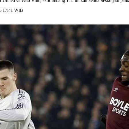
 United vs West Ham, skor imbang 1-1. Ini kali kedua Sesko jadi pahla
26 17:41 WIB