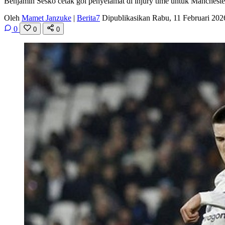
Benjamin Sesko cetak gol penyelamat di injury time untuk Manchester
Oleh
Mamet Janzuke
|
Berita7
Dipublikasikan Rabu, 11 Februari 20
0
0
0