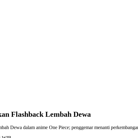
kan Flashback Lembah Dewa
mbah Dewa dalam anime One Piece; penggemar menanti perkembangan
25 WIB