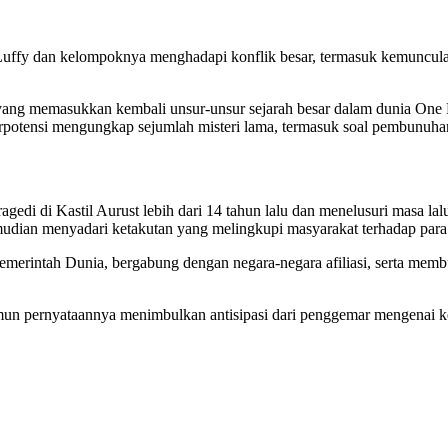
 Luffy dan kelompoknya menghadapi konflik besar, termasuk kemuncul
 yang memasukkan kembali unsur-unsur sejarah besar dalam dunia On
erpotensi mengungkap sejumlah misteri lama, termasuk soal pembunuhan
gedi di Kastil Aurust lebih dari 14 tahun lalu dan menelusuri masa lal
ian menyadari ketakutan yang melingkupi masyarakat terhadap para 
erintah Dunia, bergabung dengan negara-negara afiliasi, serta membu
namun pernyataannya menimbulkan antisipasi dari penggemar mengenai