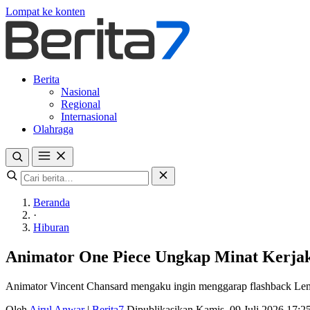
Lompat ke konten
Berita
Nasional
Regional
Internasional
Olahraga
Beranda
·
Hiburan
Animator One Piece Ungkap Minat Kerja
Animator Vincent Chansard mengaku ingin menggarap flashback Le
Oleh
Airul Anwar
|
Berita7
Dipublikasikan Kamis, 09 Juli 2026 17: