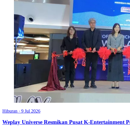
Hiburan
·
9 Jul 2026
Weplay Universe Resmikan Pusat K-Entertainment P