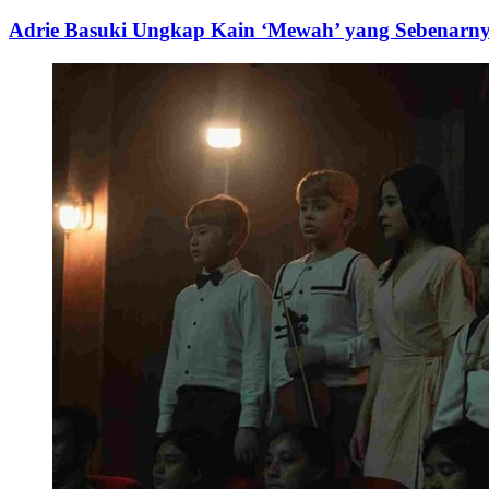
Adrie Basuki Ungkap Kain ‘Mewah’ yang Sebenarn