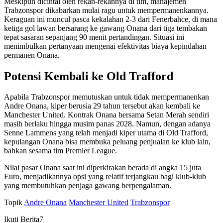
Meskipun dicintai oleh rekan-rekannya di tim, manajemen
Trabzonspor dikabarkan mulai ragu untuk mempermanenkannya.
Keraguan ini muncul pasca kekalahan 2-3 dari Fenerbahce, di mana
ketiga gol lawan bersarang ke gawang Onana dari tiga tembakan
tepat sasaran sepanjang 90 menit pertandingan. Situasi ini
menimbulkan pertanyaan mengenai efektivitas biaya kepindahan
permanen Onana.
Potensi Kembali ke Old Trafford
Apabila Trabzonspor memutuskan untuk tidak mempermanenkan
Andre Onana, kiper berusia 29 tahun tersebut akan kembali ke
Manchester United. Kontrak Onana bersama Setan Merah sendiri
masih berlaku hingga musim panas 2028. Namun, dengan adanya
Senne Lammens yang telah menjadi kiper utama di Old Trafford,
kepulangan Onana bisa membuka peluang penjualan ke klub lain,
bahkan sesama tim Premier League.
Nilai pasar Onana saat ini diperkirakan berada di angka 15 juta
Euro, menjadikannya opsi yang relatif terjangkau bagi klub-klub
yang membutuhkan penjaga gawang berpengalaman.
Topik
Andre Onana
Manchester United
Trabzonspor
Ikuti Berita7