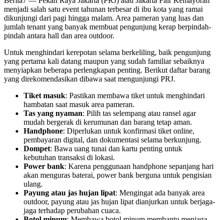
Berita7
— Pekan Raya Jakarta (PRJ) atau Jakarta Fair Kemayoran
menjadi salah satu event tahunan terbesar di ibu kota yang ramai
dikunjungi dari pagi hingga malam. Area pameran yang luas dan
jumlah tenant yang banyak membuat pengunjung kerap berpindah-
pindah antara hall dan area outdoor.
Untuk menghindari kerepotan selama berkeliling, baik pengunjung
yang pertama kali datang maupun yang sudah familiar sebaiknya
menyiapkan beberapa perlengkapan penting. Berikut daftar barang
yang direkomendasikan dibawa saat mengunjungi PRJ.
Tiket masuk
: Pastikan membawa tiket untuk menghindari
hambatan saat masuk area pameran.
Tas yang nyaman
: Pilih tas selempang atau ransel agar
mudah bergerak di kerumunan dan barang tetap aman.
Handphone
: Diperlukan untuk konfirmasi tiket online,
pembayaran digital, dan dokumentasi selama berkunjung.
Dompet
: Bawa uang tunai dan kartu penting untuk
kebutuhan transaksi di lokasi.
Power bank
: Karena penggunaan handphone sepanjang hari
akan menguras baterai, power bank berguna untuk pengisian
ulang.
Payung atau jas hujan lipat
: Mengingat ada banyak area
outdoor, payung atau jas hujan lipat dianjurkan untuk berjaga-
jaga terhadap perubahan cuaca.
Botol minum
: Membawa botol minum membantu menjaga