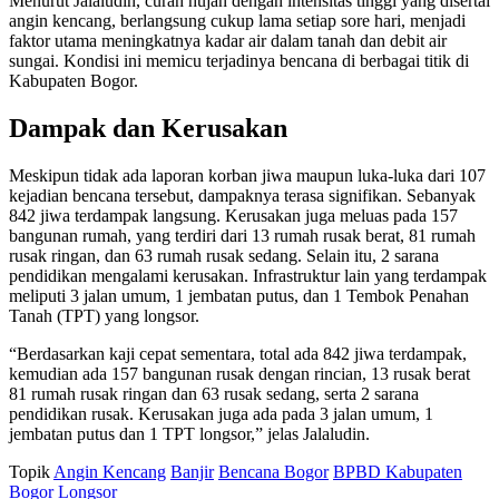
Menurut Jalaludin, curah hujan dengan intensitas tinggi yang disertai
angin kencang, berlangsung cukup lama setiap sore hari, menjadi
faktor utama meningkatnya kadar air dalam tanah dan debit air
sungai. Kondisi ini memicu terjadinya bencana di berbagai titik di
Kabupaten Bogor.
Dampak dan Kerusakan
Meskipun tidak ada laporan korban jiwa maupun luka-luka dari 107
kejadian bencana tersebut, dampaknya terasa signifikan. Sebanyak
842 jiwa terdampak langsung. Kerusakan juga meluas pada 157
bangunan rumah, yang terdiri dari 13 rumah rusak berat, 81 rumah
rusak ringan, dan 63 rumah rusak sedang. Selain itu, 2 sarana
pendidikan mengalami kerusakan. Infrastruktur lain yang terdampak
meliputi 3 jalan umum, 1 jembatan putus, dan 1 Tembok Penahan
Tanah (TPT) yang longsor.
“Berdasarkan kaji cepat sementara, total ada 842 jiwa terdampak,
kemudian ada 157 bangunan rusak dengan rincian, 13 rusak berat
81 rumah rusak ringan dan 63 rusak sedang, serta 2 sarana
pendidikan rusak. Kerusakan juga ada pada 3 jalan umum, 1
jembatan putus dan 1 TPT longsor,” jelas Jalaludin.
Topik
Angin Kencang
Banjir
Bencana Bogor
BPBD Kabupaten
Bogor
Longsor