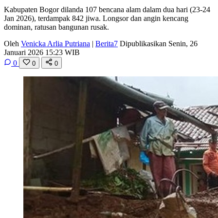
Kabupaten Bogor dilanda 107 bencana alam dalam dua hari (23-24
Jan 2026), terdampak 842 jiwa. Longsor dan angin kencang
dominan, ratusan bangunan rusak.
Oleh
Venicka Arlia Putriana
|
Berita7
Dipublikasikan Senin, 26
Januari 2026 15:23 WIB
0
0
0