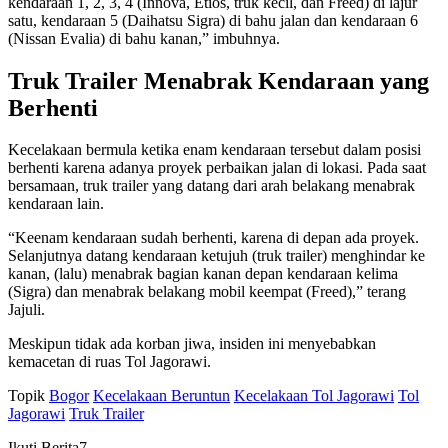
kendaraan 1, 2, 3, 4 (Innova, Etios, truk kecil, dan Freed) di lajur
satu, kendaraan 5 (Daihatsu Sigra) di bahu jalan dan kendaraan 6
(Nissan Evalia) di bahu kanan,” imbuhnya.
Truk Trailer Menabrak Kendaraan yang
Berhenti
Kecelakaan bermula ketika enam kendaraan tersebut dalam posisi
berhenti karena adanya proyek perbaikan jalan di lokasi. Pada saat
bersamaan, truk trailer yang datang dari arah belakang menabrak
kendaraan lain.
“Keenam kendaraan sudah berhenti, karena di depan ada proyek.
Selanjutnya datang kendaraan ketujuh (truk trailer) menghindar ke
kanan, (lalu) menabrak bagian kanan depan kendaraan kelima
(Sigra) dan menabrak belakang mobil keempat (Freed),” terang
Jajuli.
Meskipun tidak ada korban jiwa, insiden ini menyebabkan
kemacetan di ruas Tol Jagorawi.
Topik
Bogor
Kecelakaan Beruntun
Kecelakaan Tol Jagorawi
Tol
Jagorawi
Truk Trailer
Ikuti Berita7