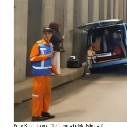
Foto: Kecelakaan di Tol Jagorawi (dok. Istimewa)