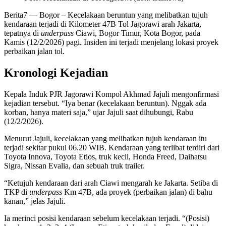
Berita7
— Bogor – Kecelakaan beruntun yang melibatkan tujuh
kendaraan terjadi di Kilometer 47B Tol Jagorawi arah Jakarta,
tepatnya di
underpass
Ciawi, Bogor Timur, Kota Bogor, pada
Kamis (12/2/2026) pagi. Insiden ini terjadi menjelang lokasi proyek
perbaikan jalan tol.
Kronologi Kejadian
Kepala Induk PJR Jagorawi Kompol Akhmad Jajuli mengonfirmasi
kejadian tersebut. “Iya benar (kecelakaan beruntun). Nggak ada
korban, hanya materi saja,” ujar Jajuli saat dihubungi, Rabu
(12/2/2026).
Menurut Jajuli, kecelakaan yang melibatkan tujuh kendaraan itu
terjadi sekitar pukul 06.20 WIB. Kendaraan yang terlibat terdiri dari
Toyota Innova, Toyota Etios, truk kecil, Honda Freed, Daihatsu
Sigra, Nissan Evalia, dan sebuah truk trailer.
“Ketujuh kendaraan dari arah Ciawi mengarah ke Jakarta. Setiba di
TKP di
underpass
Km 47B, ada proyek (perbaikan jalan) di bahu
kanan,” jelas Jajuli.
Ia merinci posisi kendaraan sebelum kecelakaan terjadi. “(Posisi)