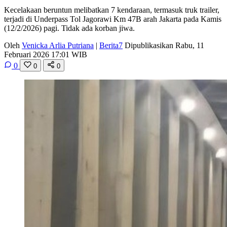
Kecelakaan beruntun melibatkan 7 kendaraan, termasuk truk trailer,
terjadi di Underpass Tol Jagorawi Km 47B arah Jakarta pada Kamis
(12/2/2026) pagi. Tidak ada korban jiwa.
Oleh
Venicka Arlia Putriana
|
Berita7
Dipublikasikan Rabu, 11
Februari 2026 17:01 WIB
0
0
0