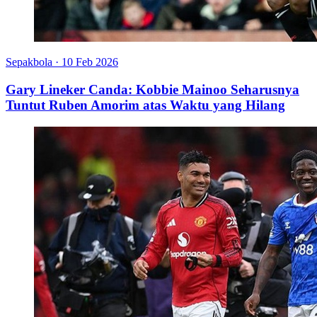
Sepakbola
·
10 Feb 2026
Gary Lineker Canda: Kobbie Mainoo Seharusnya
Tuntut Ruben Amorim atas Waktu yang Hilang