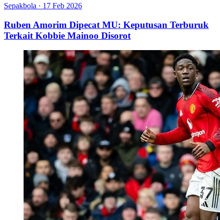
Sepakbola
·
17 Feb 2026
Ruben Amorim Dipecat MU: Keputusan Terburuk
Terkait Kobbie Mainoo Disorot