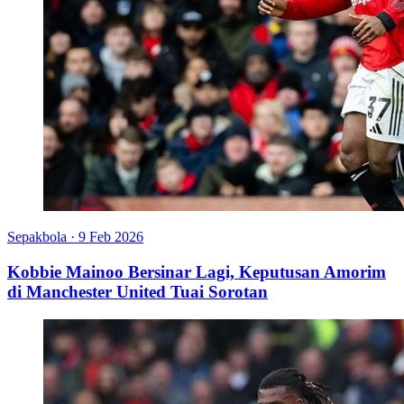
Sepakbola
·
9 Feb 2026
Kobbie Mainoo Bersinar Lagi, Keputusan Amorim
di Manchester United Tuai Sorotan