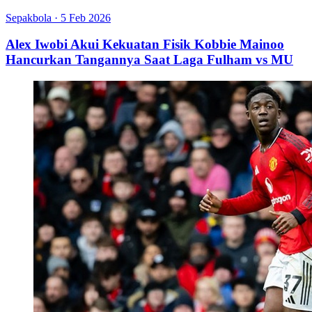
Sepakbola
·
5 Feb 2026
Alex Iwobi Akui Kekuatan Fisik Kobbie Mainoo
Hancurkan Tangannya Saat Laga Fulham vs MU