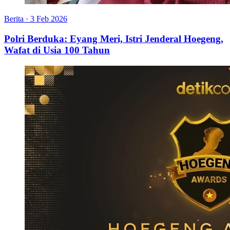
Berita
·
3 Feb 2026
Polri Berduka: Eyang Meri, Istri Jenderal Hoegeng,
Wafat di Usia 100 Tahun