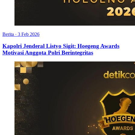
Berita
·
3 Feb 2026
Kapolri Jenderal Listyo Sigit: Hoegeng Awards
Motivasi Anggota Polri Berintegritas