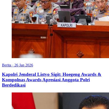
Berita
·
26 Jan 2026
Kapolri Jenderal Listyo Sigit: Hoegeng Awards &
Kompolnas Awards Apresiasi Anggota Polri
Berdedikasi