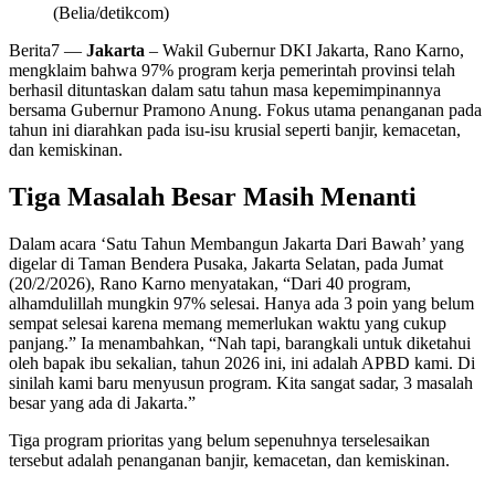
(Belia/detikcom)
Berita7
—
Jakarta
– Wakil Gubernur DKI Jakarta, Rano Karno,
mengklaim bahwa 97% program kerja pemerintah provinsi telah
berhasil dituntaskan dalam satu tahun masa kepemimpinannya
bersama Gubernur Pramono Anung. Fokus utama penanganan pada
tahun ini diarahkan pada isu-isu krusial seperti banjir, kemacetan,
dan kemiskinan.
Tiga Masalah Besar Masih Menanti
Dalam acara ‘Satu Tahun Membangun Jakarta Dari Bawah’ yang
digelar di Taman Bendera Pusaka, Jakarta Selatan, pada Jumat
(20/2/2026), Rano Karno menyatakan, “Dari 40 program,
alhamdulillah mungkin 97% selesai. Hanya ada 3 poin yang belum
sempat selesai karena memang memerlukan waktu yang cukup
panjang.” Ia menambahkan, “Nah tapi, barangkali untuk diketahui
oleh bapak ibu sekalian, tahun 2026 ini, ini adalah APBD kami. Di
sinilah kami baru menyusun program. Kita sangat sadar, 3 masalah
besar yang ada di Jakarta.”
Tiga program prioritas yang belum sepenuhnya terselesaikan
tersebut adalah penanganan banjir, kemacetan, dan kemiskinan.