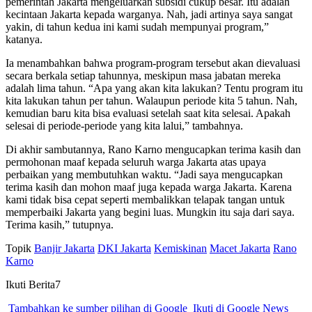
pemerintah Jakarta mengeluarkan subsidi cukup besar. Itu adalah
kecintaan Jakarta kepada warganya. Nah, jadi artinya saya sangat
yakin, di tahun kedua ini kami sudah mempunyai program,”
katanya.
Ia menambahkan bahwa program-program tersebut akan dievaluasi
secara berkala setiap tahunnya, meskipun masa jabatan mereka
adalah lima tahun. “Apa yang akan kita lakukan? Tentu program itu
kita lakukan tahun per tahun. Walaupun periode kita 5 tahun. Nah,
kemudian baru kita bisa evaluasi setelah saat kita selesai. Apakah
selesai di periode-periode yang kita lalui,” tambahnya.
Di akhir sambutannya, Rano Karno mengucapkan terima kasih dan
permohonan maaf kepada seluruh warga Jakarta atas upaya
perbaikan yang membutuhkan waktu. “Jadi saya mengucapkan
terima kasih dan mohon maaf juga kepada warga Jakarta. Karena
kami tidak bisa cepat seperti membalikkan telapak tangan untuk
memperbaiki Jakarta yang begini luas. Mungkin itu saja dari saya.
Terima kasih,” tutupnya.
Topik
Banjir Jakarta
DKI Jakarta
Kemiskinan
Macet Jakarta
Rano
Karno
Ikuti Berita7
Tambahkan ke sumber pilihan di Google
Ikuti di Google News