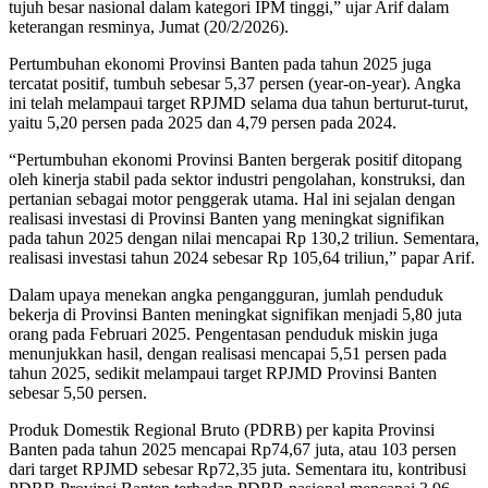
tujuh besar nasional dalam kategori IPM tinggi,” ujar Arif dalam
keterangan resminya, Jumat (20/2/2026).
Pertumbuhan ekonomi Provinsi Banten pada tahun 2025 juga
tercatat positif, tumbuh sebesar 5,37 persen (year-on-year). Angka
ini telah melampaui target RPJMD selama dua tahun berturut-turut,
yaitu 5,20 persen pada 2025 dan 4,79 persen pada 2024.
“Pertumbuhan ekonomi Provinsi Banten bergerak positif ditopang
oleh kinerja stabil pada sektor industri pengolahan, konstruksi, dan
pertanian sebagai motor penggerak utama. Hal ini sejalan dengan
realisasi investasi di Provinsi Banten yang meningkat signifikan
pada tahun 2025 dengan nilai mencapai Rp 130,2 triliun. Sementara,
realisasi investasi tahun 2024 sebesar Rp 105,64 triliun,” papar Arif.
Dalam upaya menekan angka pengangguran, jumlah penduduk
bekerja di Provinsi Banten meningkat signifikan menjadi 5,80 juta
orang pada Februari 2025. Pengentasan penduduk miskin juga
menunjukkan hasil, dengan realisasi mencapai 5,51 persen pada
tahun 2025, sedikit melampaui target RPJMD Provinsi Banten
sebesar 5,50 persen.
Produk Domestik Regional Bruto (PDRB) per kapita Provinsi
Banten pada tahun 2025 mencapai Rp74,67 juta, atau 103 persen
dari target RPJMD sebesar Rp72,35 juta. Sementara itu, kontribusi