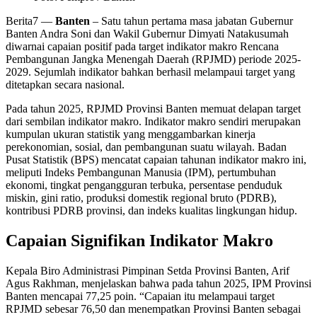
Berita7
—
Banten
– Satu tahun pertama masa jabatan Gubernur
Banten Andra Soni dan Wakil Gubernur Dimyati Natakusumah
diwarnai capaian positif pada target indikator makro Rencana
Pembangunan Jangka Menengah Daerah (RPJMD) periode 2025-
2029. Sejumlah indikator bahkan berhasil melampaui target yang
ditetapkan secara nasional.
Pada tahun 2025, RPJMD Provinsi Banten memuat delapan target
dari sembilan indikator makro. Indikator makro sendiri merupakan
kumpulan ukuran statistik yang menggambarkan kinerja
perekonomian, sosial, dan pembangunan suatu wilayah. Badan
Pusat Statistik (BPS) mencatat capaian tahunan indikator makro ini,
meliputi Indeks Pembangunan Manusia (IPM), pertumbuhan
ekonomi, tingkat pengangguran terbuka, persentase penduduk
miskin, gini ratio, produksi domestik regional bruto (PDRB),
kontribusi PDRB provinsi, dan indeks kualitas lingkungan hidup.
Capaian Signifikan Indikator Makro
Kepala Biro Administrasi Pimpinan Setda Provinsi Banten, Arif
Agus Rakhman, menjelaskan bahwa pada tahun 2025, IPM Provinsi
Banten mencapai 77,25 poin. “Capaian itu melampaui target
RPJMD sebesar 76,50 dan menempatkan Provinsi Banten sebagai