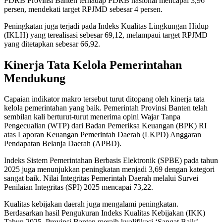
PDRB Provinsi Banten terhadap PDRB nasional mencapai 3,96
persen, mendekati target RPJMD sebesar 4 persen.
Peningkatan juga terjadi pada Indeks Kualitas Lingkungan Hidup
(IKLH) yang terealisasi sebesar 69,12, melampaui target RPJMD
yang ditetapkan sebesar 66,92.
Kinerja Tata Kelola Pemerintahan
Mendukung
Capaian indikator makro tersebut turut ditopang oleh kinerja tata
kelola pemerintahan yang baik. Pemerintah Provinsi Banten telah
sembilan kali berturut-turut menerima opini Wajar Tanpa
Pengecualian (WTP) dari Badan Pemeriksa Keuangan (BPK) RI
atas Laporan Keuangan Pemerintah Daerah (LKPD) Anggaran
Pendapatan Belanja Daerah (APBD).
Indeks Sistem Pemerintahan Berbasis Elektronik (SPBE) pada tahun
2025 juga menunjukkan peningkatan menjadi 3,69 dengan kategori
sangat baik. Nilai Integritas Pemerintah Daerah melalui Survei
Penilaian Integritas (SPI) 2025 mencapai 73,22.
Kualitas kebijakan daerah juga mengalami peningkatan.
Berdasarkan hasil Pengukuran Indeks Kualitas Kebijakan (IKK)
Tahun 2025, Provinsi Banten meraih kualifikasi ‘Sangat Baik’.