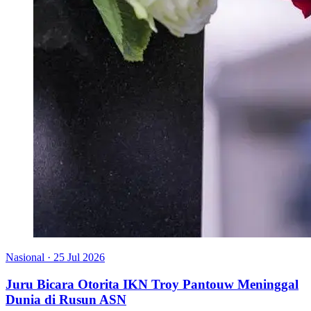
Nasional
·
25 Jul 2026
Juru Bicara Otorita IKN Troy Pantouw Meninggal
Dunia di Rusun ASN