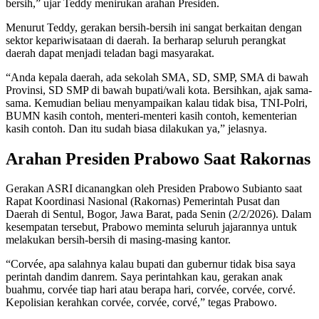
bersih,” ujar Teddy menirukan arahan Presiden.
Menurut Teddy, gerakan bersih-bersih ini sangat berkaitan dengan
sektor kepariwisataan di daerah. Ia berharap seluruh perangkat
daerah dapat menjadi teladan bagi masyarakat.
“Anda kepala daerah, ada sekolah SMA, SD, SMP, SMA di bawah
Provinsi, SD SMP di bawah bupati/wali kota. Bersihkan, ajak sama-
sama. Kemudian beliau menyampaikan kalau tidak bisa, TNI-Polri,
BUMN kasih contoh, menteri-menteri kasih contoh, kementerian
kasih contoh. Dan itu sudah biasa dilakukan ya,” jelasnya.
Arahan Presiden Prabowo Saat Rakornas
Gerakan ASRI dicanangkan oleh Presiden Prabowo Subianto saat
Rapat Koordinasi Nasional (Rakornas) Pemerintah Pusat dan
Daerah di Sentul, Bogor, Jawa Barat, pada Senin (2/2/2026). Dalam
kesempatan tersebut, Prabowo meminta seluruh jajarannya untuk
melakukan bersih-bersih di masing-masing kantor.
“Corvée, apa salahnya kalau bupati dan gubernur tidak bisa saya
perintah dandim danrem. Saya perintahkan kau, gerakan anak
buahmu, corvée tiap hari atau berapa hari, corvée, corvée, corvé.
Kepolisian kerahkan corvée, corvée, corvé,” tegas Prabowo.