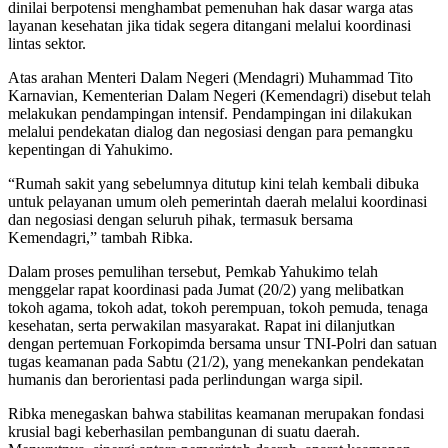
dinilai berpotensi menghambat pemenuhan hak dasar warga atas
layanan kesehatan jika tidak segera ditangani melalui koordinasi
lintas sektor.
Atas arahan Menteri Dalam Negeri (Mendagri) Muhammad Tito
Karnavian, Kementerian Dalam Negeri (Kemendagri) disebut telah
melakukan pendampingan intensif. Pendampingan ini dilakukan
melalui pendekatan dialog dan negosiasi dengan para pemangku
kepentingan di Yahukimo.
“Rumah sakit yang sebelumnya ditutup kini telah kembali dibuka
untuk pelayanan umum oleh pemerintah daerah melalui koordinasi
dan negosiasi dengan seluruh pihak, termasuk bersama
Kemendagri,” tambah Ribka.
Dalam proses pemulihan tersebut, Pemkab Yahukimo telah
menggelar rapat koordinasi pada Jumat (20/2) yang melibatkan
tokoh agama, tokoh adat, tokoh perempuan, tokoh pemuda, tenaga
kesehatan, serta perwakilan masyarakat. Rapat ini dilanjutkan
dengan pertemuan Forkopimda bersama unsur TNI-Polri dan satuan
tugas keamanan pada Sabtu (21/2), yang menekankan pendekatan
humanis dan berorientasi pada perlindungan warga sipil.
Ribka menegaskan bahwa stabilitas keamanan merupakan fondasi
krusial bagi keberhasilan pembangunan di suatu daerah.