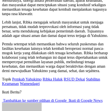
Menurutnya, sinergi antara pemerintah daerah, aparat keamanan,
dan masyarakat dapat menciptakan situasi yang kondusif sekaligus
memastikan tenaga kesehatan dapat kembali menjalankan tugasnya
tanpa rasa khawatir.
Lebih lanjut, Ribka mengajak seluruh masyarakat untuk menjaga
persatuan, tidak mudah terprovokasi oleh informasi yang tidak
benar, serta mendukung kebijakan pemerintah daerah. Tujuannya
adalah agar situasi aman dan damai dapat terus terjaga di Yahukimo.
Pemda setempat telah memastikan bahwa seluruh puskesmas dan
fasilitas kesehatan lainnya telah kembali beroperasi normal pasca-
mogok kerja yang dilakukan oleh tenaga kesehatan. Ribka berharap
kolaborasi yang telah terbangun ini dapat terus dipertahankan untuk
mempercepat pemulihan layanan publik, melindungi tenaga
kesehatan, dan memastikan warga dapat beraktivitas dengan aman
demi mewujudkan Yahukimo yang damai, sehat, dan sejahtera.
Topik
Pemkab Yahukimo
Ribka Haluk
RSUD Dekai
Stabilitas
Keamanan
Wamendagri
Ikuti Berita7
Tambahkan ke sumber pilihan di Google
Ikuti di Google News