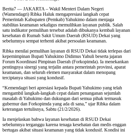
Berita7
— JAKARTA – Wakil Menteri Dalam Negeri
(Wamendagri) Ribka Haluk mengapresiasi langkah cepat
Pemerintah Kabupaten (Pemkab) Yahukimo dalam menjaga
stabilitas keamanan sekaligus memulihkan layanan publik. Salah
satu indikator pemulihan tersebut adalah dibukanya kembali layanan
kesehatan di Rumah Sakit Umum Daerah (RSUD) Dekai yang
sebelumnya sempat terhenti akibat persoalan keamanan.
Ribka menilai pemulihan layanan di RSUD Dekai tidak terlepas dari
kepemimpinan Bupati Yahukimo Didimus Yahuli beserta jajaran
Forum Koordinasi Pimpinan Daerah (Forkopimda). Ia menekankan
pentingnya sinergi yang terjalin antara pemerintah provinsi, aparat
keamanan, dan seluruh elemen masyarakat dalam menopang
terciptanya situasi yang kondusif.
“Kemendagri beri apresiasi kepada Bupati Yahukimo yang telah
mengambil langkah-langkah cepat dalam penanganan sejumlah
masalah di Yahukimo dan dukungan dari semua pihak termasuk
gubernur dan Forkopimda yang ada di sana,” ujar Ribka dalam
keterangan tertulisnya, Sabtu (21/2/2026).
Ia menjelaskan bahwa layanan kesehatan di RSUD Dekai
sebelumnya terganggu karena tenaga kesehatan dan medis enggan
bertugas akibat situasi keamanan yang tidak kondusif. Kondisi ini