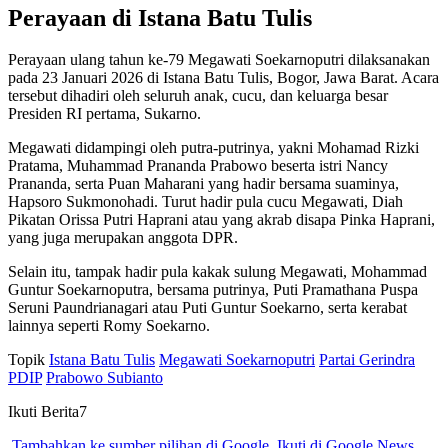
Perayaan di Istana Batu Tulis
Perayaan ulang tahun ke-79 Megawati Soekarnoputri dilaksanakan
pada 23 Januari 2026 di Istana Batu Tulis, Bogor, Jawa Barat. Acara
tersebut dihadiri oleh seluruh anak, cucu, dan keluarga besar
Presiden RI pertama, Sukarno.
Megawati didampingi oleh putra-putrinya, yakni Mohamad Rizki
Pratama, Muhammad Prananda Prabowo beserta istri Nancy
Prananda, serta Puan Maharani yang hadir bersama suaminya,
Hapsoro Sukmonohadi. Turut hadir pula cucu Megawati, Diah
Pikatan Orissa Putri Haprani atau yang akrab disapa Pinka Haprani,
yang juga merupakan anggota DPR.
Selain itu, tampak hadir pula kakak sulung Megawati, Mohammad
Guntur Soekarnoputra, bersama putrinya, Puti Pramathana Puspa
Seruni Paundrianagari atau Puti Guntur Soekarno, serta kerabat
lainnya seperti Romy Soekarno.
Topik
Istana Batu Tulis
Megawati Soekarnoputri
Partai Gerindra
PDIP
Prabowo Subianto
Ikuti Berita7
Tambahkan ke sumber pilihan di Google
Ikuti di Google News