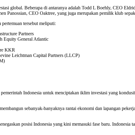
estasi global. Beberapa di antaranya adalah Todd L Boehly, CEO Eldrid
men Panossian, CEO Oaktree, yang juga merupakan pemilik klub sepak bo
m pertemuan tersebut meliputi:
structure Partners
h Equity General Atlantic
ture KKR
evine Leichtman Capital Partners (LLCP)
FM)
emerintah Indonesia untuk menciptakan iklim investasi yang kondusi
 membangun sebanyak-banyaknya rantai ekonomi dan lapangan pekerja
skan posisi Indonesia yang kini memasuki fase baru. Indonesia tampil