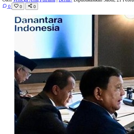
0
0
0