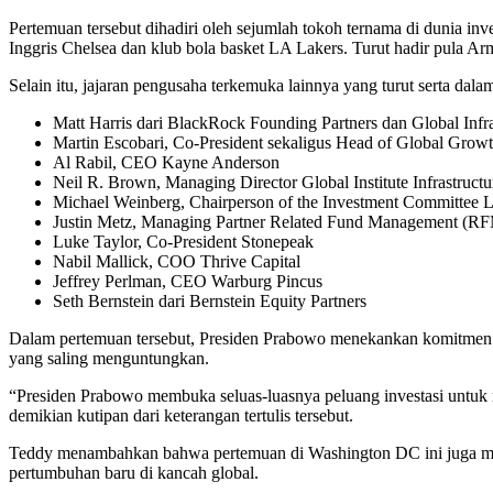
Pertemuan tersebut dihadiri oleh sejumlah tokoh ternama di dunia inv
Inggris Chelsea dan klub bola basket LA Lakers. Turut hadir pula Ar
Selain itu, jajaran pengusaha terkemuka lainnya yang turut serta dala
Matt Harris dari BlackRock Founding Partners dan Global Infra
Martin Escobari, Co-President sekaligus Head of Global Growt
Al Rabil, CEO Kayne Anderson
Neil R. Brown, Managing Director Global Institute Infrastruc
Michael Weinberg, Chairperson of the Investment Committee L
Justin Metz, Managing Partner Related Fund Management (R
Luke Taylor, Co-President Stonepeak
Nabil Mallick, COO Thrive Capital
Jeffrey Perlman, CEO Warburg Pincus
Seth Bernstein dari Bernstein Equity Partners
Dalam pertemuan tersebut, Presiden Prabowo menekankan komitmen p
yang saling menguntungkan.
“Presiden Prabowo membuka seluas-luasnya peluang investasi untuk
demikian kutipan dari keterangan tertulis tersebut.
Teddy menambahkan bahwa pertemuan di Washington DC ini juga menega
pertumbuhan baru di kancah global.