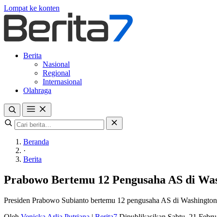
Lompat ke konten
Berita
Nasional
Regional
Internasional
Olahraga
Beranda
·
Berita
Prabowo Bertemu 12 Pengusaha AS di Wash
Presiden Prabowo Subianto bertemu 12 pengusaha AS di Washington 
Oleh
Venicka Arlia Putriana
|
Berita7
Dipublikasikan Sabtu, 21 Febr