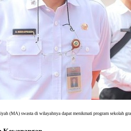
iyah (MA) swasta di wilayahnya dapat menikmati program sekolah gra
ih Kewenangan