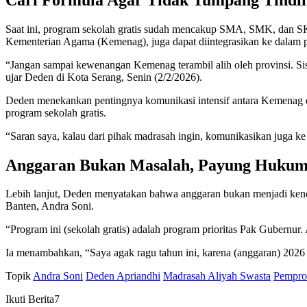
Saat ini, program sekolah gratis sudah mencakup SMA, SMK, dan SK
Kementerian Agama (Kemenag), juga dapat diintegrasikan ke dalam 
“Jangan sampai kewenangan Kemenag terambil alih oleh provinsi. S
ujar Deden di Kota Serang, Senin (2/2/2026).
Deden menekankan pentingnya komunikasi intensif antara Kemenag
program sekolah gratis.
“Saran saya, kalau dari pihak madrasah ingin, komunikasikan juga k
Anggaran Bukan Masalah, Payung Hukum
Lebih lanjut, Deden menyatakan bahwa anggaran bukan menjadi kend
Banten, Andra Soni.
“Program ini (sekolah gratis) adalah program prioritas Pak Gubernur.
Ia menambahkan, “Saya agak ragu tahun ini, karena (anggaran) 2026 
Topik
Andra Soni
Deden Apriandhi
Madrasah Aliyah Swasta
Pempro
Ikuti Berita7