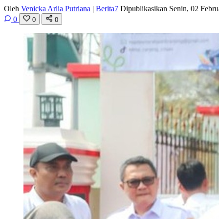
Oleh
Venicka Arlia Putriana
|
Berita7
Dipublikasikan Senin, 02 Febr
0
0
0