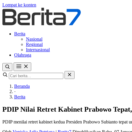
Lompat ke konten
Berita
Nasional
Regional
Internasional
Olahraga
Beranda
·
Berita
PDIP Nilai Retret Kabinet Prabowo Tepa
PDIP menilai retret kabinet kedua Presiden Prabowo Subianto tepat u
Oleh
Venicka Arlia Putriana
|
Berita7
Dipublikasikan Rabu, 07 Janua