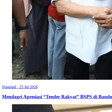
Nasional
·
25 Jul 2026
Mendagri Apresiasi “Tender Rakyat” BSPS di Bandu