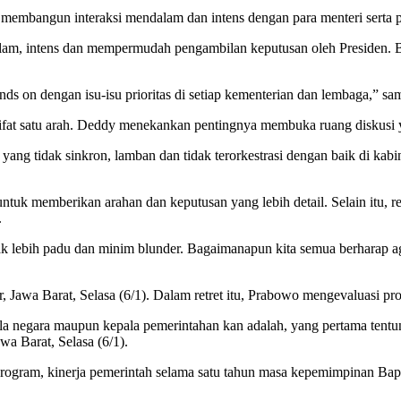
membangun interaksi mendalam dan intens dengan para menteri serta pi
alam, intens dan mempermudah pengambilan keputusan oleh Presiden. B
s on dengan isu-isu prioritas di setiap kementerian dan lembaga,” s
sifat satu arah. Deddy menekankan pentingnya membuka ruang diskusi ya
ang tidak sinkron, lamban dan tidak terorkestrasi dengan baik di kabin
uk memberikan arahan dan keputusan yang lebih detail. Selain itu, ret
.
k lebih padu dan minim blunder. Bagaimanapun kita semua berharap aga
Jawa Barat, Selasa (6/1). Dalam retret itu, Prabowo mengevaluasi pr
pala negara maupun kepala pemerintahan kan adalah, yang pertama tent
a Barat, Selasa (6/1).
 program, kinerja pemerintah selama satu tahun masa kepemimpinan 