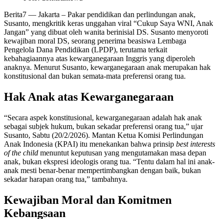
Berita7
— Jakarta – Pakar pendidikan dan perlindungan anak,
Susanto, mengkritik keras unggahan viral “Cukup Saya WNI, Anak
Jangan” yang dibuat oleh wanita berinisial DS. Susanto menyoroti
kewajiban moral DS, seorang penerima beasiswa Lembaga
Pengelola Dana Pendidikan (LPDP), terutama terkait
kebahagiaannya atas kewarganegaraan Inggris yang diperoleh
anaknya. Menurut Susanto, kewarganegaraan anak merupakan hak
konstitusional dan bukan semata-mata preferensi orang tua.
Hak Anak atas Kewarganegaraan
“Secara aspek konstitusional, kewarganegaraan adalah hak anak
sebagai subjek hukum, bukan sekadar preferensi orang tua,” ujar
Susanto, Sabtu (20/2/2026). Mantan Ketua Komisi Perlindungan
Anak Indonesia (KPAI) itu menekankan bahwa prinsip
best interests
of the child
menuntut keputusan yang mengutamakan masa depan
anak, bukan ekspresi ideologis orang tua. “Tentu dalam hal ini anak-
anak mesti benar-benar mempertimbangkan dengan baik, bukan
sekadar harapan orang tua,” tambahnya.
Kewajiban Moral dan Komitmen
Kebangsaan