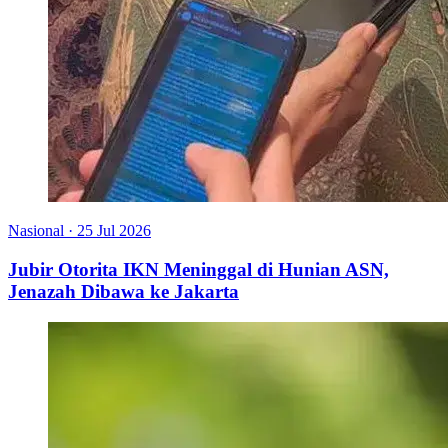
Nasional
·
25 Jul 2026
Jubir Otorita IKN Meninggal di Hunian ASN,
Jenazah Dibawa ke Jakarta