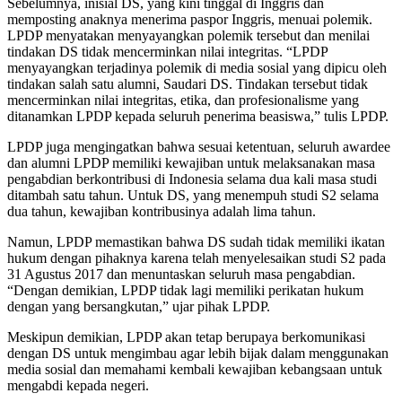
Sebelumnya, inisial DS, yang kini tinggal di Inggris dan
memposting anaknya menerima paspor Inggris, menuai polemik.
LPDP menyatakan menyayangkan polemik tersebut dan menilai
tindakan DS tidak mencerminkan nilai integritas. “LPDP
menyayangkan terjadinya polemik di media sosial yang dipicu oleh
tindakan salah satu alumni, Saudari DS. Tindakan tersebut tidak
mencerminkan nilai integritas, etika, dan profesionalisme yang
ditanamkan LPDP kepada seluruh penerima beasiswa,” tulis LPDP.
LPDP juga mengingatkan bahwa sesuai ketentuan, seluruh awardee
dan alumni LPDP memiliki kewajiban untuk melaksanakan masa
pengabdian berkontribusi di Indonesia selama dua kali masa studi
ditambah satu tahun. Untuk DS, yang menempuh studi S2 selama
dua tahun, kewajiban kontribusinya adalah lima tahun.
Namun, LPDP memastikan bahwa DS sudah tidak memiliki ikatan
hukum dengan pihaknya karena telah menyelesaikan studi S2 pada
31 Agustus 2017 dan menuntaskan seluruh masa pengabdian.
“Dengan demikian, LPDP tidak lagi memiliki perikatan hukum
dengan yang bersangkutan,” ujar pihak LPDP.
Meskipun demikian, LPDP akan tetap berupaya berkomunikasi
dengan DS untuk mengimbau agar lebih bijak dalam menggunakan
media sosial dan memahami kembali kewajiban kebangsaan untuk
mengabdi kepada negeri.