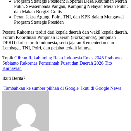
Program Strategis Presiden: Koperasi Desa/Kelurahan Merah
Putih, Swasembada Pangan, Kampung Nelayan Merah Putih,
dan Makan Bergizi Gratis
Peran Jaksa Agung, Polri, TNI, dan KPK dalam Mengawal
Program Strategis Presiden
Peserta Rakornas terdiri dari kepala daerah dan wakil kepala daerah,
Forum Koordinasi Pimpinan Daerah (Forkopimda), pimpinan
DPRD dari seluruh Indonesia, serta jajaran Kementerian dan
Lembaga, TNI, Polri, dan pejabat terkait lainnya.
Topik
Gibran Rakabuming Raka
Indonesia Emas 2045
Prabowo
Subianto
Rakornas Pemerintah Pusat dan Daerah 2026
Tito
Karnavian
Ikuti Berita7
Tambahkan ke sumber pilihan di Google
Ikuti di Google News