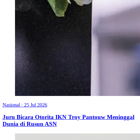
Nasional
·
25 Jul 2026
Juru Bicara Otorita IKN Troy Pantouw Meninggal
Dunia di Rusun ASN