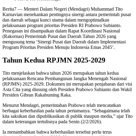
Berita7
— Menteri Dalam Negeri (Mendagri) Muhammad Tito
Karnavian menekankan pentingnya sinergi antara pemerintah pusat
dan daerah sebagai kunci utama dalam mengoptimalkan
pelaksanaan program prioritas Presiden RI Prabowo Subianto.
Penegasan ini disampaikan dalam Rapat Koordinasi Nasional
(Rakornas) Pemerintah Pusat dan Daerah Tahun 2026 yang
mengusung tema ‘Sinergi Pusat dan Daerah dalam Implementasi
Program Prioritas Presiden Menuju Indonesia Emas 2045’.
Tahun Kedua RPJMN 2025-2029
Tito menjelaskan bahwa tahun 2026 merupakan tahun kedua
pelaksanaan Rencana Pembangunan Jangka Menengah Nasional
(RPJMN) 2025-2029. Dokumen ini merupakan penjabaran dari visi
Asta Cita yang diusung oleh Presiden Prabowo Subianto dan Wakil
Presiden Gibran Rakabuming Raka.
Menurut Mendagri, pemerintahan Prabowo telah mencatatkan
berbagai keberhasilan pada tahun pertamanya. “Sebagaimana telah
kita saksikan dan dipublikasikan di publik maupun media,” ujar Tito
dalam keterangan tertulisnya pada Senin (2/2/2026).
Ia menambahkan bahwa keberhasilan tersebut perlu terus