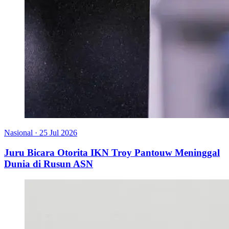
Nasional
·
25 Jul 2026
Juru Bicara Otorita IKN Troy Pantouw Meninggal
Dunia di Rusun ASN