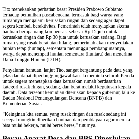
Tito menekankan perhatian besar Presiden Prabowo Subianto
terhadap pemulihan pascabencana, termasuk bagi warga yang
rumahnya mengalami kerusakan ringan dan sedang agar dapat
segera kembali beraktivitas. Pemerintah telah menyiapkan skema
bantuan berupa uang kompensasi sebesar Rp 15 juta untuk
kerusakan ringan dan Rp 30 juta untuk kerusakan sedang. Bagi
rumah yang rusak berat atau hilang, pemerintah akan menyediakan
hunian tetap (huntap), sementara menunggu pembangunannya,
warga dapat menempati hunian sementara (huntara) dan menerima
Dana Tunggu Hunian (DTH).
Penyaluran bantuan, lanjut Tito, sangat bergantung pada data yang
jelas dan dapat dipertanggungjawabkan. Ia meminta seluruh Pemda
untuk segera menetapkan data kerusakan rumah berdasarkan
kategori rusak ringan, sedang, dan berat melalui keputusan kepala
daerah. Data tersebut kemudian diteruskan kepada gubernur, lalu ke
Badan Nasional Penanggulangan Bencana (BNPB) dan
Kementerian Sosial.
“Keinginan kita semua, yang rusak ringan dan rusak sedang ini
secepat mungkin diberikan bantuan dan pembiayaan agar mereka
bisa mulai bekerja, mulai beres-beres,” tuturnya.
Peran Aparat Desa dan BPS Diperlukan