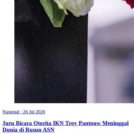
Nasional
·
26 Jul 2026
Juru Bicara Otorita IKN Troy Pantouw Meninggal
Dunia di Rusun ASN