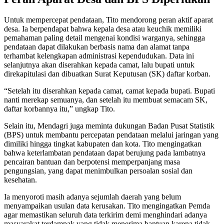
Untuk mempercepat pendataan, Tito mendorong peran aktif aparat
desa. Ia berpendapat bahwa kepala desa atau keuchik memiliki
pemahaman paling detail mengenai kondisi warganya, sehingga
pendataan dapat dilakukan berbasis nama dan alamat tanpa
terhambat kelengkapan administrasi kependudukan. Data ini
selanjutnya akan diserahkan kepada camat, lalu bupati untuk
direkapitulasi dan dibuatkan Surat Keputusan (SK) daftar korban.
“Setelah itu diserahkan kepada camat, camat kepada bupati. Bupati
nanti merekap semuanya, dan setelah itu membuat semacam SK,
daftar korbannya itu,” ungkap Tito.
Selain itu, Mendagri juga meminta dukungan Badan Pusat Statistik
(BPS) untuk membantu percepatan pendataan melalui jaringan yang
dimiliki hingga tingkat kabupaten dan kota. Tito mengingatkan
bahwa keterlambatan pendataan dapat berujung pada lambatnya
pencairan bantuan dan berpotensi memperpanjang masa
pengungsian, yang dapat menimbulkan persoalan sosial dan
kesehatan.
Ia menyoroti masih adanya sejumlah daerah yang belum
menyampaikan usulan data kerusakan. Tito mengingatkan Pemda
agar memastikan seluruh data terkirim demi menghindari adanya
masyarakat terdampak yang tidak menerima bantuan karena tidak