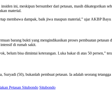
siden ini, meskipun bersumber dari petasan, masih dikategorikan se
akan material.
tetap membawa dampak, baik jiwa maupun material,” ujar AKBP Bayu An
muan barang bukti yang mengindikasikan proses pembuatan petasan dal
ntensif di rumah sakit.
syok, belum bisa dimintai keterangan. Luka bakar di atas 50 persen,” 
a, Suryadi (50), bukanlah pembuat petasan. Ia adalah seorang tetangg
akan Petasan Situbondo
Situbondo