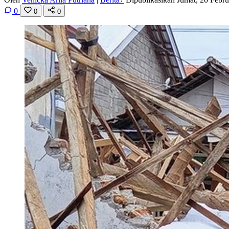
0
0
0