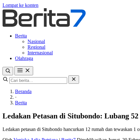
Lompat ke konten
Berita
Nasional
Regional
Internasional
Olahraga
Beranda
·
Berita
Ledakan Petasan di Situbondo: Lubang 5
Ledakan petasan di Situbondo hancurkan 12 rumah dan tewaskan 1 oran
Oleh
Venicka Arlia Putriana
|
Berita7
Dipublikasikan Jumat, 20 Febr