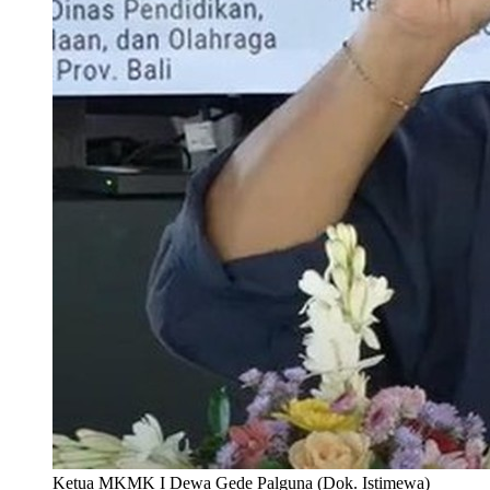
Ketua MKMK I Dewa Gede Palguna (Dok. Istimewa)