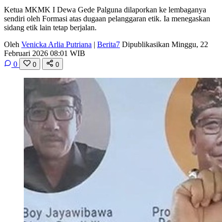
Ketua MKMK I Dewa Gede Palguna dilaporkan ke lembaganya
sendiri oleh Formasi atas dugaan pelanggaran etik. Ia menegaskan
sidang etik lain tetap berjalan.
Oleh
Venicka Arlia Putriana
|
Berita7
Dipublikasikan Minggu, 22
Februari 2026 08:01 WIB
0
0
0