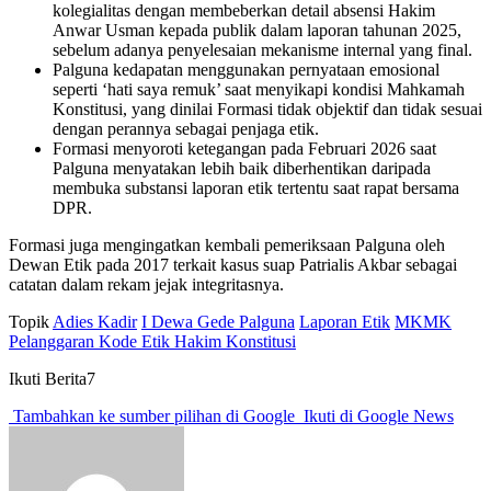
kolegialitas dengan membeberkan detail absensi Hakim
Anwar Usman kepada publik dalam laporan tahunan 2025,
sebelum adanya penyelesaian mekanisme internal yang final.
Palguna kedapatan menggunakan pernyataan emosional
seperti ‘hati saya remuk’ saat menyikapi kondisi Mahkamah
Konstitusi, yang dinilai Formasi tidak objektif dan tidak sesuai
dengan perannya sebagai penjaga etik.
Formasi menyoroti ketegangan pada Februari 2026 saat
Palguna menyatakan lebih baik diberhentikan daripada
membuka substansi laporan etik tertentu saat rapat bersama
DPR.
Formasi juga mengingatkan kembali pemeriksaan Palguna oleh
Dewan Etik pada 2017 terkait kasus suap Patrialis Akbar sebagai
catatan dalam rekam jejak integritasnya.
Topik
Adies Kadir
I Dewa Gede Palguna
Laporan Etik
MKMK
Pelanggaran Kode Etik Hakim Konstitusi
Ikuti Berita7
Tambahkan ke sumber pilihan di Google
Ikuti di Google News